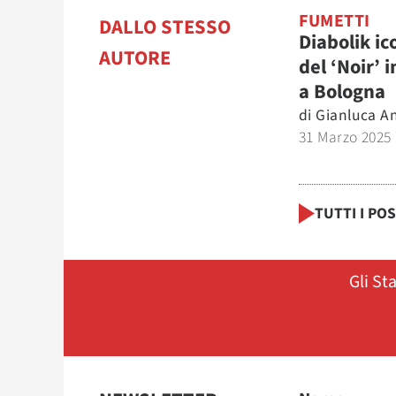
FUMETTI
DALLO STESSO
Diabolik i
AUTORE
del ‘Noir’ 
a Bologna
di
Gianluca An
31 Marzo 2025
TUTTI I PO
Gli St