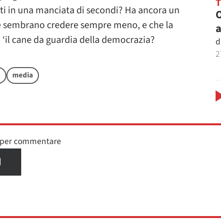
utti in una manciata di secondi? Ha ancora un
O
ne sembrano credere sempre meno, e che la
a
 ‘il cane da guardia della democrazia?
d
2
a
media
n per commentare
I