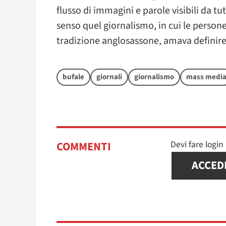
flusso di immagini e parole visibili da t
senso quel giornalismo, in cui le perso
tradizione anglosassone, amava definire
bufale
giornali
giornalismo
mass medi
Devi fare logi
COMMENTI
ACCED