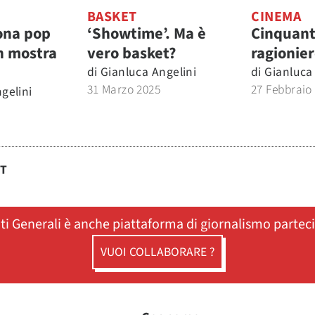
BASKET
CINEMA
cona pop
‘Showtime’. Ma è
Cinquant
in mostra
vero basket?
ragionie
di
Gianluca Angelini
di
Gianluca
31 Marzo 2025
27 Febbraio
gelini
ST
ati Generali è anche piattaforma di giornalismo partec
VUOI COLLABORARE ?