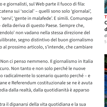
 e giornalisti, sul Web parte il fuoco di fila:
atena sui ‘social’ – quelli sono solo ‘giornalai’,
, ‘servi’, ‘gente in malafede’. E simili. Comunque
C
i – della deriva di questo Paese. Sempre che,
d
vendolo’ non vadano nella stessa direzione del
d
uilibrate, segno distintivo del buon giornalismo
5
o al prossimo articolo, s’intende, che cambiare
 Non ci penso nemmeno. Il giornalismo in Italia
sicuro. Non tanto e non solo perché le nuove
o radicalmente lo scenario quanto perché – e
icane e Referendum costituzionale se ne è avuta
ia dalla realtà, dalla quotidianità è apparso
tra il dipanarsi della vita quotidiana e la sua