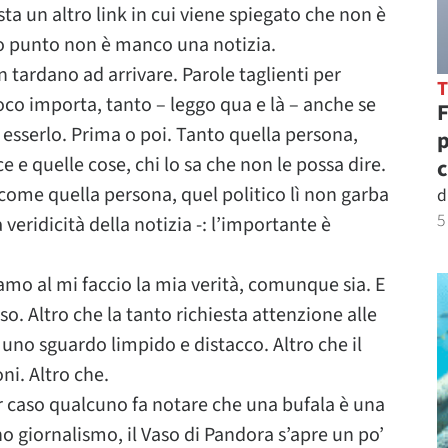
sta un altro link in cui viene spiegato che non è
‘sto punto non è manco una notizia.
 tardano ad arrivare. Parole taglienti per
oco importa, tanto – leggo qua e là – anche se
F
 esserlo. Prima o poi. Tanto quella persona,
p
e e quelle cose, chi lo sa che non le possa dire.
c
come quella persona, quel politico lì non garba
d
5
 veridicità della notizia -: l’importante è
mo al mi faccio la mia verità, comunque sia. E
so. Altro che la tanto richiesta attenzione alle
di uno sguardo limpido e distacco. Altro che il
ni. Altro che.
er caso qualcuno fa notare che una bufala è una
 giornalismo, il Vaso di Pandora s’apre un po’