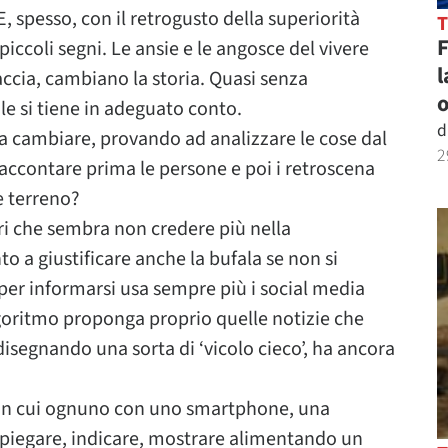
 E, spesso, con il retrogusto della superiorità
piccoli segni. Le ansie e le angosce del vivere
l
accia, cambiano la storia. Quasi senza
o
e si tiene in adeguato conto.
d
 a cambiare, provando ad analizzare le cose dal
2
raccontare prima le persone e poi i retroscena
e terreno?
ri che sembra non credere più nella
 a giustificare anche la bufala se non si
 per informarsi usa sempre più i social media
lgoritmo proponga proprio quelle notizie che
isegnando una sorta di ‘vicolo cieco’, ha ancora
a in cui ognuno con uno smartphone, una
spiegare, indicare, mostrare alimentando un