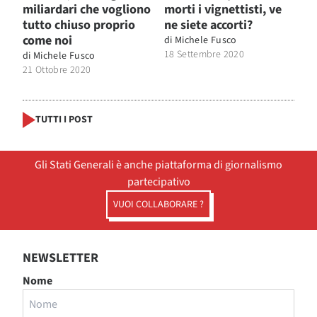
miliardari che vogliono
morti i vignettisti, ve
tutto chiuso proprio
ne siete accorti?
come noi
di
Michele Fusco
18 Settembre 2020
di
Michele Fusco
21 Ottobre 2020
TUTTI I POST
Gli Stati Generali è anche piattaforma di giornalismo
partecipativo
VUOI COLLABORARE ?
NEWSLETTER
Nome