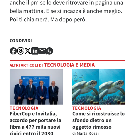
anche il pm se lo deve ritrovare in pagina una
bella mattina. E se si incazza è anche meglio.
Poi ti chiamerà. Ma dopo però.
CONDIVIDI
TECNOLOGIA E MEDIA
ALTRI ARTICOLI DI
TECNOLOGIA
TECNOLOGIA
FiberCop e Invitalia,
Come si ricostruisce lo
accordo per portare la
sfondo dietro un
fibra a 477 mila nuovi
oggetto rimosso
civici entro il 2030
di
Marta Rossi