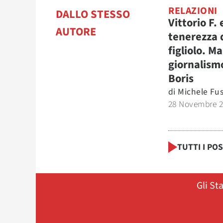
RELAZIONI
DALLO STESSO
Vittorio F. 
AUTORE
tenerezza 
figliolo. M
giornalism
Boris
di
Michele Fu
28 Novembre 
TUTTI I PO
Gli St