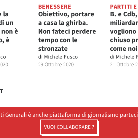
BENESSERE
PARTITI E
e la
Obiettivo, portare
B. e Cdb,
di un
a casa la ghirba.
miliardar
a non è
Non fateci perdere
vogliono
o, è
tempo con le
chiuso p
stronzate
come noi
sco
di
Michele Fusco
di
Michele 
2020
29 Ottobre 2020
21 Ottobre 
ST
ati Generali è anche piattaforma di giornalismo partec
VUOI COLLABORARE ?