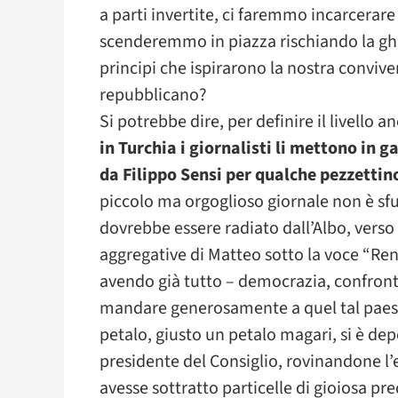
a parti invertite, ci faremmo incarcerare
scenderemmo in piazza rischiando la ghi
principi che ispirarono la nostra convive
repubblicano?
Si potrebbe dire, per definire il livello
in Turchia i giornalisti li mettono in g
da Filippo Sensi per qualche pezzettin
piccolo ma orgoglioso giornale non è sfug
dovrebbe essere radiato dall’Albo, verso
aggregative di Matteo sotto la voce “Renz
avendo già tutto – democrazia, confronto
mandare generosamente a quel tal paese
petalo, giusto un petalo magari, si è de
presidente del Consiglio, rovinandone l’es
avesse sottratto particelle di gioiosa p