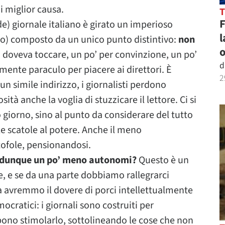
i miglior causa.
de) giornale italiano è girato un imperioso
l
tto) composto da un unico punto distintivo:
non
o
i doveva toccare, un po’ per convinzione, un po’
d
mente paraculo per piacere ai direttori. È
2
n simile indirizzo, i giornalisti perdono
ità anche la voglia di stuzzicare il lettore. Ci si
giorno, sino al punto da considerare del tutto
 scatole al potere. Anche il meno
ntofole, pensionandosi.
e dunque un po’ meno autonomi?
Questo è un
 e se da una parte dobbiamo rallegrarci
ra avremmo il dovere di porci intellettualmente
cratici: i giornali sono costruiti per
bbono stimolarlo, sottolineando le cose che non