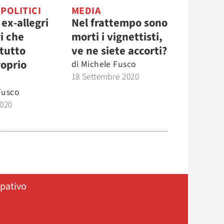
 POLITICI
MEDIA
 ex-allegri
Nel frattempo sono
i che
morti i vignettisti,
 tutto
ve ne siete accorti?
roprio
di
Michele Fusco
18 Settembre 2020
Fusco
2020
ipativo