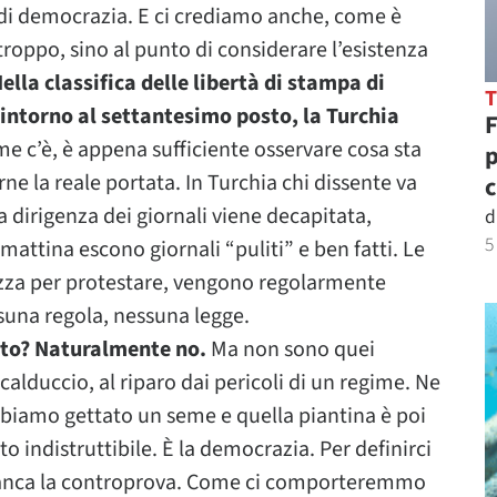
 di democrazia. E ci crediamo anche, come è
troppo, sino al punto di considerare l’esistenza
ella classifica delle libertà di stampa di
 intorno al settantesimo posto, la Turchia
F
me c’è, è appena sufficiente osservare cosa sta
p
e la reale portata. In Turchia chi dissente va
c
a dirigenza dei giornali viene decapitata,
d
5
 mattina escono giornali “puliti” e ben fatti. Le
iazza per protestare, vengono regolarmente
ssuna regola, nessuna legge.
esto? Naturalmente no.
Ma non sono quei
calduccio, al riparo dai pericoli di un regime. Ne
bbiamo gettato un seme e quella piantina è poi
o indistruttibile. È la democrazia. Per definirci
 manca la controprova. Come ci comporteremmo