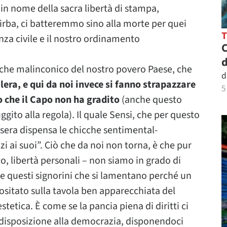
 in nome della sacra libertà di stampa,
rba, ci batteremmo sino alla morte per quei
nza civile e il nostro ordinamento
C
d
 anche malinconico del nostro povero Paese, che
d
alera, e qui da noi invece si fanno strapazzare
5
o che il Capo non ha gradito
(anche questo
gito alla regola). Il quale Sensi, che per questo
 sera dispensa le chicche sentimental-
i ai suoi”. Ciò che da noi non torna, è che pur
, libertà personali – non siamo in grado di
 questi signorini che si lamentano perché un
positato sulla tavola ben apparecchiata del
tetica. È come se la pancia piena di diritti ci
redisposizione alla democrazia, disponendoci