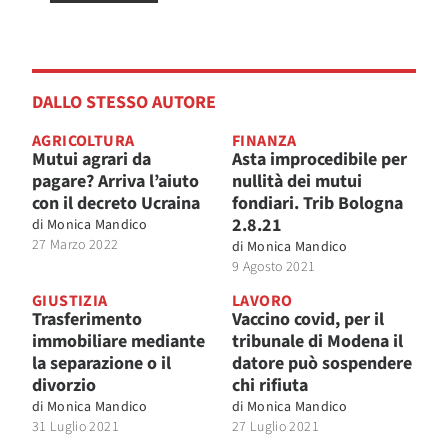
DALLO STESSO AUTORE
AGRICOLTURA
FINANZA
Mutui agrari da
Asta improcedibile per
pagare? Arriva l’aiuto
nullità dei mutui
con il decreto Ucraina
fondiari. Trib Bologna
2.8.21
di
Monica Mandico
27 Marzo 2022
di
Monica Mandico
9 Agosto 2021
GIUSTIZIA
LAVORO
Trasferimento
Vaccino covid, per il
immobiliare mediante
tribunale di Modena il
la separazione o il
datore può sospendere
divorzio
chi rifiuta
di
Monica Mandico
di
Monica Mandico
31 Luglio 2021
27 Luglio 2021