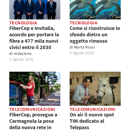
TECNOLOGIA
TECNOLOGIA
FiberCop e Invitalia,
Come si ricostruisce lo
accordo per portare la
sfondo dietro un
fibra a 477 mila nuovi
oggetto rimosso
civici entro il 2030
di
Marta Rossi
5 Agosto 2026
di
redazione
5 Agosto 2026
TELECOMUNICAZIONI
TELECOMUNICAZIONI
FiberCop, prosegue a
On air il nuovo spot
Carmagnola la posa
TIM dedicato al
della nuova rete in
Telepass