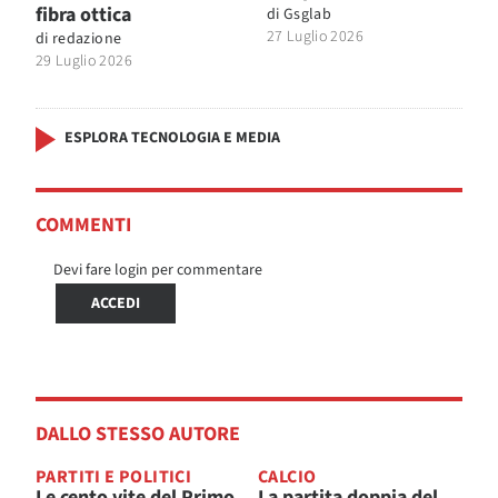
fibra ottica
di
Gsglab
27 Luglio 2026
di
redazione
29 Luglio 2026
ESPLORA TECNOLOGIA E MEDIA
COMMENTI
Devi fare login per commentare
ACCEDI
DALLO STESSO AUTORE
PARTITI E POLITICI
CALCIO
Le cento vite del Primo
La partita doppia del