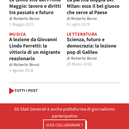
Maggio: lavoro e diritti
Milan: ecco il bel giuoco
tra passato e futuro
che serve al Paese
di
Roberto Bonzi
di
Roberto Bonzi
1 Maggio 2021
8 Luglio 2019
MUSICA
LETTERATURA
A lezione da Giovanni
Scienza, futuro e
Lindo Ferretti: la
democrazia: la lezione
vittoria di un migrante
pop di Galileo
reazionario
di
Roberto Bonzi
29 Marzo 2018
di
Roberto Bonzi
3 Agosto 2018
TUTTI I POST
Gli Stati Generali è anche piattaforma di giornalismo
partecipativo
VUOI COLLABORARE ?