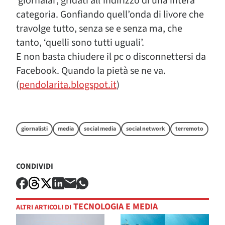
‘giornalai’, gridati all’indirizzo di una intera
categoria. Gonfiando quell’onda di livore che
travolge tutto, senza se e senza ma, che
tanto, ‘quelli sono tutti uguali’.
E non basta chiudere il pc o disconnettersi da
Facebook. Quando la pietà se ne va.
(
pendolarita.blogspot.it
)
giornalisti
media
social media
social network
terremoto
CONDIVIDI
TECNOLOGIA E MEDIA
ALTRI ARTICOLI DI