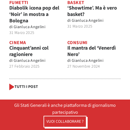
FUMETTI
BASKET
Diabolik icona pop del
‘Showtime’. Ma è vero
‘Noir’ in mostra a
basket?
Bologna
di
Gianluca Angelini
31 Marzo 2025
di
Gianluca Angelini
31 Marzo 2025
CINEMA
CONSUMI
Cinquant’anni col
Il mantra del ‘Venerdì
ragioniere
Nero’
di
Gianluca Angelini
di
Gianluca Angelini
27 Febbraio 2025
27 Novembre 2024
TUTTI I POST
Gli Stati Generali è anche piattaforma di giornalismo
partecipativo
VUOI COLLABORARE ?