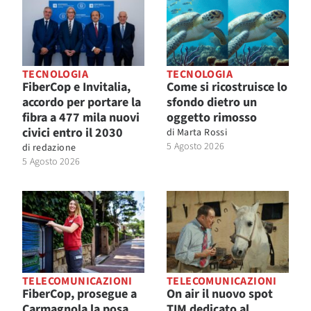
TECNOLOGIA
TECNOLOGIA
FiberCop e Invitalia,
Come si ricostruisce lo
accordo per portare la
sfondo dietro un
fibra a 477 mila nuovi
oggetto rimosso
civici entro il 2030
di
Marta Rossi
5 Agosto 2026
di
redazione
5 Agosto 2026
TELECOMUNICAZIONI
TELECOMUNICAZIONI
FiberCop, prosegue a
On air il nuovo spot
Carmagnola la posa
TIM dedicato al