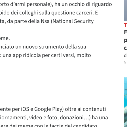
 porto d’armi personale), ha un occhio di riguardo
ido dei colleghi sulla questione carceri. E
ta, da parte della Nsa (National Security
F
eme.
p
lanciato un nuovo strumento della sua
c
una app ridicola per certi versi, molto
d
5
nte per iOS e Google Play) oltre ai contenuti
ggiornamenti, video e foto, donazioni…) ha una
eare dei meme con la faccia del candidato