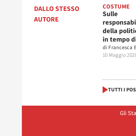
COSTUME
DALLO STESSO
Sulle
AUTORE
responsabi
della politi
in tempo d
di
Francesca 
10 Maggio 202
TUTTI I PO
Gli St