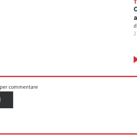
O
a
d
2
n per commentare
I