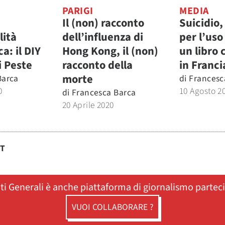
PARIGI
MEDIA
Il (non) racconto
Suicidio,
lità
dell’influenza di
per l’uso 
ca: il DIY
Hong Kong, il (non)
un libro 
i Peste
racconto della
in Franci
morte
Barca
di
Francesc
0
10 Agosto 2
di
Francesca Barca
20 Aprile 2020
ST
ati Generali è anche piattaforma di giornalismo partec
VUOI COLLABORARE ?