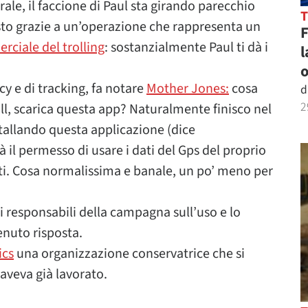
rale, il faccione di Paul sta girando parecchio
esto grazie a un’operazione che rappresenta un
ciale del trolling
: sostanzialmente Paul ti dà i
l
o
cy e di tracking, fa notare
Mother Jones:
cosa
d
2
roll, scarica questa app? Naturalmente finisco nel
tallando questa applicazione (dice
à il permesso di usare i dati del Gps del proprio
lati. Cosa normalissima e banale, un po’ meno per
 responsabili della campagna sull’uso e lo
enuto risposta.
ics
una organizzazione conservatrice che si
aveva già lavorato.