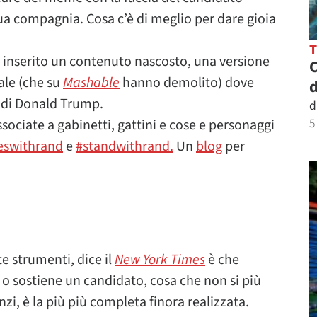
sua compagnia. Cosa c’è di meglio per dare gioia
to inserito un contenuto nascosto, una versione
C
ale (che su
Mashable
hanno demolito) dove
d
 di Donald Trump.
d
5
ssociate a gabinetti, gattini e cose e personaggi
ieswithrand
e
#standwithrand.
Un
blog
per
te strumenti, dice il
New York Times
è che
 o sostiene un candidato, cosa che non si più
zi, è la più più completa finora realizzata.