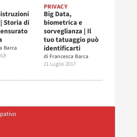
PRIVACY
 istruzioni
Big Data,
| Storia di
biometrica e
censurato
sorveglianza | Il
a
tuo tatuaggio può
identificarti
a Barca
018
di
Francesca Barca
21 Luglio 2017
ipativo