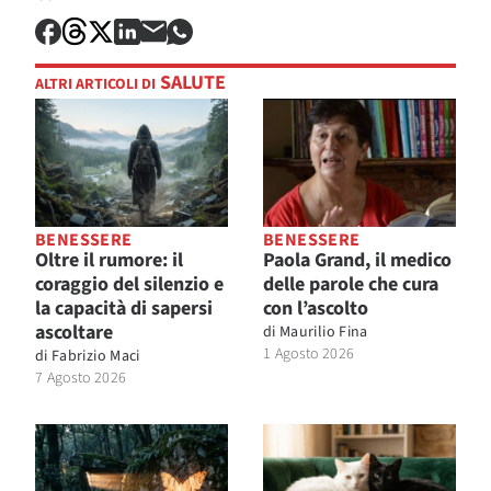
SALUTE
ALTRI ARTICOLI DI
BENESSERE
BENESSERE
Oltre il rumore: il
Paola Grand, il medico
coraggio del silenzio e
delle parole che cura
la capacità di sapersi
con l’ascolto
ascoltare
di
Maurilio Fina
1 Agosto 2026
di
Fabrizio Maci
7 Agosto 2026