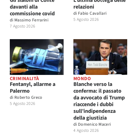
Gli slalom di Conte
L’ultima bottega delle
davanti alla
relazioni
commissione covid
di
Fabio Cavallari
5 Agosto 2026
di
Massimo Ferrarini
7 Agosto 2026
CRIMINALITÀ
MONDO
Fentanyl, allarme a
Blanche verso la
Palermo
conferma: il passato
da avvocato di Trump
di
Roberto Greco
5 Agosto 2026
riaccende i dubbi
sull’indipendenza
della giustizia
di
Domenico Maceri
4 Agosto 2026