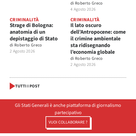
di
Roberto Greco
4 Agosto 2026
CRIMINALITÀ
CRIMINALITÀ
Strage di Bologna:
Il lato oscuro
anatomia di un
dell’Antropocene: come
depistaggio di Stato
il crimine ambientale
sta ridisegnando
di
Roberto Greco
2 Agosto 2026
l’economia globale
di
Roberto Greco
2 Agosto 2026
TUTTI I POST
Gli Stati Generali è anche piattaforma di giornalismo
partecipativo
VUOI COLLABORARE ?