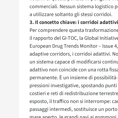
commerciali. Nessun sistema logistico p
a utilizzare soltanto gli stessi corridoi.
3. Il concetto chiave: i corridoi adattiv
Per comprendere questa trasformazione 
il rapporto del GI-TOC, la Global Initiat
European Drug Trends Monitor – Issue 4,
adaptive corridors, i corridoi adattivi. N
un sistema capace di modificarsi contin
adattivo non coincide con una rotta fiss
permanente. È un insieme di possibilità o
pressioni investigative, spostando punti 
costieri e reti di redistribuzione terrest
esposto, il traffico non si interrompe: ca
passaggi intermedi, sostituisce un porto 
mare aperto, le grandi navi ai gommoni,