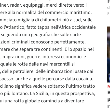
F
iner, radar, equipaggi, merci dirette verso i
d
ere alla normalità del commercio marittimo.
5
nciato migliaia di chilometri più a sud, sulle
 l’Atlantico, fatto tappa nell’Africa occidentale
le seguendo una geografia che sulle carte
azioni criminali conoscono perfettamente.
mare che separa tre continenti. È lo spazio nel
, migrazioni, guerre, interessi economici e
 quale le rotte delle navi mercantili si
delle petroliere, delle imbarcazioni usate dai
 spesso, anche a quelle percorse dalla cocaina.
ciliano significa vedere soltanto l’ultimo tratto
B
o più lontano. La Sicilia, in questa prospettiva,
p
 cui una rotta globale comincia a diventare
r