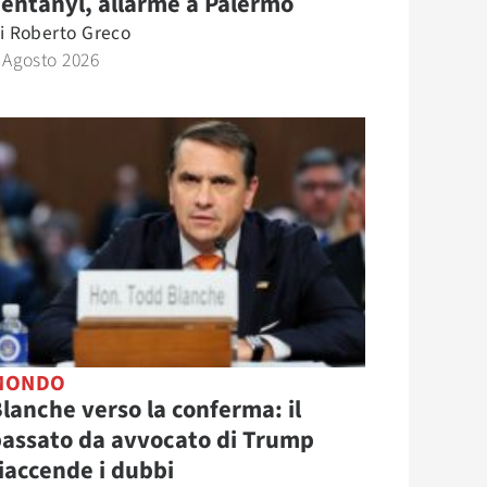
entanyl, allarme a Palermo
i
Roberto Greco
 Agosto 2026
MONDO
lanche verso la conferma: il
assato da avvocato di Trump
iaccende i dubbi