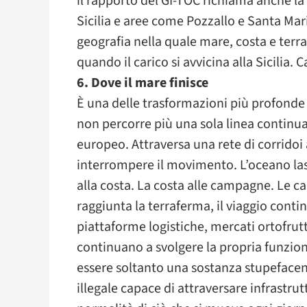
il rapporto del GI-TOC richiama anche la 
Sicilia e aree come Pozzallo e Santa Maria
geografia nella quale mare, costa e terr
quando il carico si avvicina alla Sicilia.
6. Dove il mare finisce
È una delle trasformazioni più profonde
non percorre più una sola linea continu
europeo. Attraversa una rete di corrido
interrompere il movimento. L’oceano lasc
alla costa. La costa alle campagne. Le ca
raggiunta la terraferma, il viaggio contin
piattaforme logistiche, mercati ortofrutt
continuano a svolgere la propria funzion
essere soltanto una sostanza stupefacen
illegale capace di attraversare infrastru