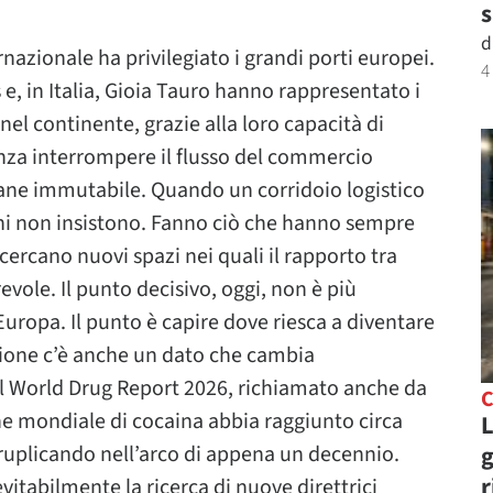
s
d
rnazionale ha privilegiato i grandi porti europei.
4
, in Italia, Gioia Tauro hanno rappresentato i
nel continente, grazie alla loro capacità di
nza interrompere il flusso del commercio
ane immutabile. Quando un corridoio logistico
ni non insistono. Fanno ciò che hanno sempre
 cercano nuovi spazi nei quali il rapporto tra
evole. Il punto decisivo, oggi, non è più
Europa. Il punto è capire dove riesca a diventare
azione c’è anche un dato che cambia
l World Drug Report 2026, richiamato anche da
C
ne mondiale di cocaina abbia raggiunto circa
L
g
ruplicando nell’arco di appena un decennio.
r
tabilmente la ricerca di nuove direttrici