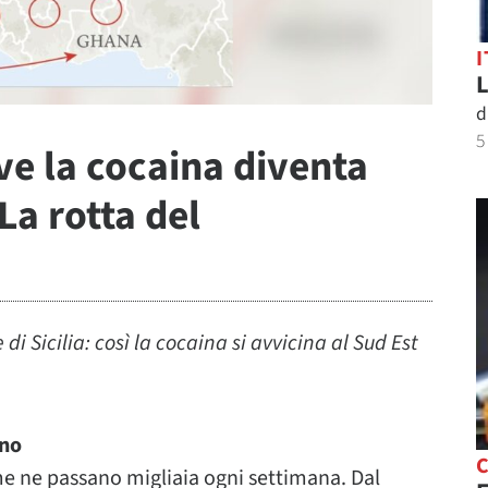
I
L
d
5
ove la cocaina diventa
 La rotta del
di Sicilia: così la cocaina si avvicina al Sud Est
ano
C
e ne passano migliaia ogni settimana. Dal