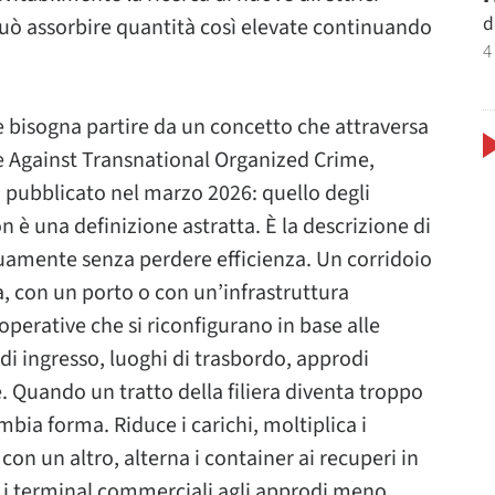
d
uò assorbire quantità così elevate continuando
4
i
bisogna partire da un concetto che attraversa
ive Against Transnational Organized Crime,
 pubblicato nel marzo 2026: quello degli
on è una definizione astratta. È la descrizione di
uamente senza perdere efficienza. Un corridoio
a, con un porto o con un’infrastruttura
perative che si riconfigurano in base alle
di ingresso, luoghi di trasbordo, approdi
re. Quando un tratto della filiera diventa troppo
mbia forma. Riduce i carichi, moltiplica i
con un altro, alterna i container ai recuperi in
 i terminal commerciali agli approdi meno