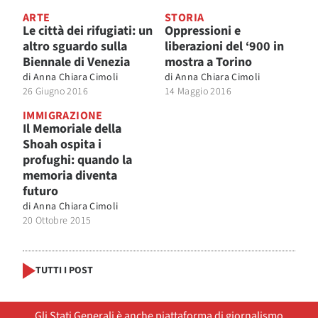
ARTE
STORIA
Le città dei rifugiati: un
Oppressioni e
altro sguardo sulla
liberazioni del ‘900 in
Biennale di Venezia
mostra a Torino
di
Anna Chiara Cimoli
di
Anna Chiara Cimoli
26 Giugno 2016
14 Maggio 2016
IMMIGRAZIONE
Il Memoriale della
Shoah ospita i
profughi: quando la
memoria diventa
futuro
di
Anna Chiara Cimoli
20 Ottobre 2015
TUTTI I POST
Gli Stati Generali è anche piattaforma di giornalismo