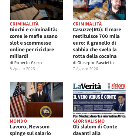
CRIMINALITÀ
CRIMINALITÀ
Giochi e criminalità:
Casuzze(RG): Il mare
come le mafie usano
restituisce 700 mila
slot e scommesse
euro: il granello di
online per riciclare
sabbia che svela la
miliardi
rotta della cocaina
di
Roberto Greco
di
Giuseppe Bascietto
8 Agosto 2026
7 Agosto 2026
MONDO
GIORNALISMO
Lavoro, Newsom
Gli slalom di Conte
spinge sul salario
davanti alla