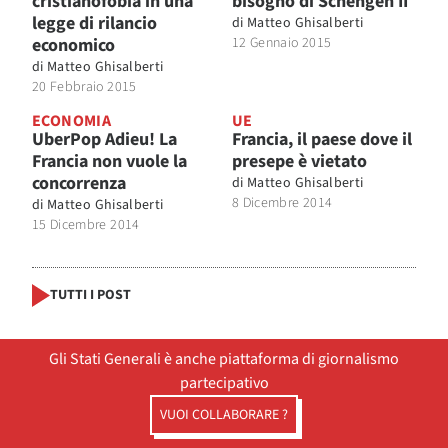
cristianofobia in una
bisogno di Schengen II
legge di rilancio
di
Matteo Ghisalberti
economico
12 Gennaio 2015
di
Matteo Ghisalberti
20 Febbraio 2015
ECONOMIA
UE
UberPop Adieu! La
Francia, il paese dove il
Francia non vuole la
presepe è vietato
concorrenza
di
Matteo Ghisalberti
8 Dicembre 2014
di
Matteo Ghisalberti
15 Dicembre 2014
TUTTI I POST
Gli Stati Generali è anche piattaforma di giornalismo
partecipativo
VUOI COLLABORARE ?