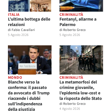
ITALIA
CRIMINALITÀ
L’ultima bottega delle
Fentanyl, allarme a
relazioni
Palermo
di
Fabio Cavallari
di
Roberto Greco
5 Agosto 2026
5 Agosto 2026
MONDO
CRIMINALITÀ
Blanche verso la
La metamorfosi del
conferma: il passato
crimine giovanile,
da avvocato di Trump
l’epidemia low-cost e
riaccende i dubbi
la risposta dello Stato
sull’indipendenza
di
Roberto Greco
della giustizia
4 Agosto 2026