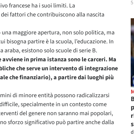
5
o francese ha i suoi limiti. La
dei fattori che contribuiscono alla nascita
 una maggiore apertura, non solo politica, ma
i bisogna partire è la scuola, l’educazione. In
a araba, esistono solo scuole di serie B.
e avviene in prima istanza sono le carceri. Ma
bliche che serve un intervento di integrazione
iale che finanziario), a partire dai luoghi più
rimini di minore entità possono radicalizzarsi
B
è difficile, specialmente in un contesto come
p
nterventi del genere non saranno mai popolari,
r
uno sforzo significativo può partire anche dalla
s
d