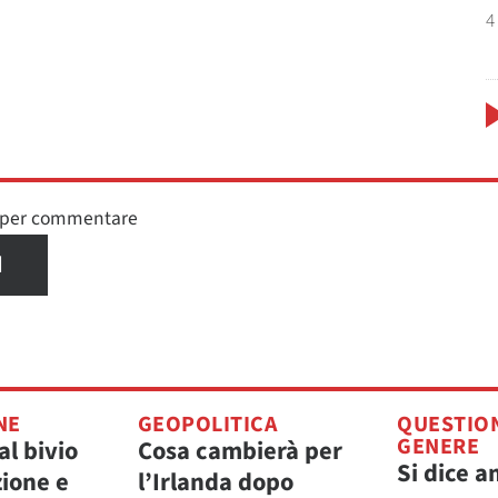
4
n per commentare
I
NE
GEOPOLITICA
QUESTION
GENERE
al bivio
Cosa cambierà per
Si dice a
zione e
l’Irlanda dopo