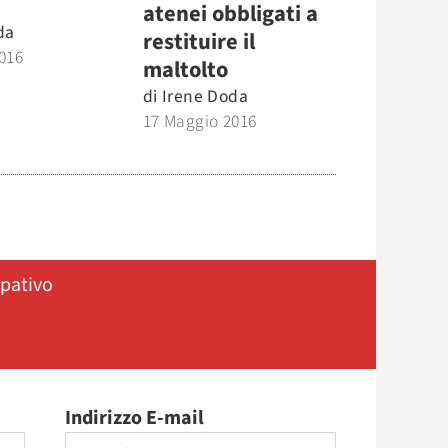
atenei obbligati a
da
restituire il
016
maltolto
di
Irene Doda
17 Maggio 2016
ipativo
Indirizzo E-mail