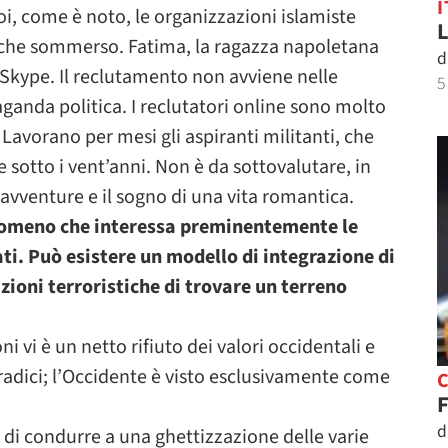
I
oi, come è noto, le organizzazioni islamiste
L
 che sommerso. Fatima, la ragazza napoletana
d
u Skype. Il reclutamento non avviene nelle
5
nda politica. I reclutatori online sono molto
. Lavorano per mesi gli aspiranti militanti, che
sotto i vent’anni. Non è da sottovalutare, in
di avventure e il sogno di una vita romantica.
enomeno che interessa preminentemente le
ti. Può esistere un modello di integrazione di
zioni terroristiche di trovare un terreno
 vi è un netto rifiuto dei valori occidentali e
e radici; l’Occidente è visto esclusivamente come
C
F
d
a di condurre a una ghettizzazione delle varie