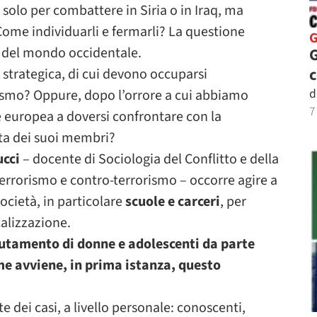
solo per combattere in Siria o in Iraq, ma
Come individuarli e fermarli? La questione
del mondo occidentale.
G
strategica, di cui devono occuparsi
d
rismo? Oppure, dopo l’orrore a cui abbiamo
7
vile europea a doversi confrontare con la
sta dei suoi membri?
ucci
– docente di Sociologia del Conflitto e della
 terrorismo e contro-terrorismo – occorre agire a
società, in particolare
scuole e carceri
, per
calizzazione.
lutamento di donne e adolescenti da parte
me avviene, in prima istanza, questo
e dei casi, a livello personale: conoscenti,