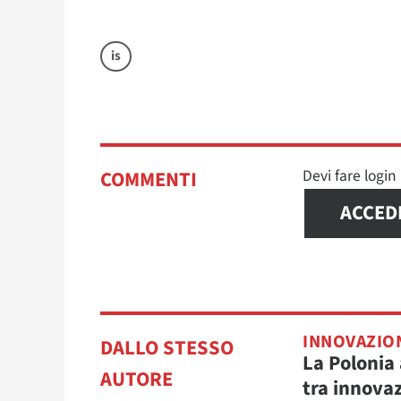
is
Devi fare logi
COMMENTI
ACCED
INNOVAZIO
DALLO STESSO
La Polonia 
AUTORE
tra innova