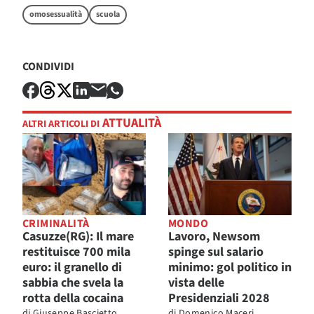
omosessualità
scuola
CONDIVIDI
ATTUALITÀ
ALTRI ARTICOLI DI
CRIMINALITÀ
MONDO
Casuzze(RG): Il mare
Lavoro, Newsom
restituisce 700 mila
spinge sul salario
euro: il granello di
minimo: gol politico in
sabbia che svela la
vista delle
rotta della cocaina
Presidenziali 2028
di
Giuseppe Bascietto
di
Domenico Maceri