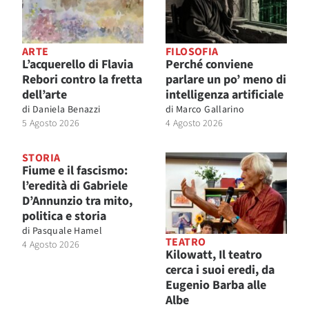
ARTE
FILOSOFIA
L’acquerello di Flavia
Perché conviene
Rebori contro la fretta
parlare un po’ meno di
dell’arte
intelligenza artificiale
di
Daniela Benazzi
di
Marco Gallarino
5 Agosto 2026
4 Agosto 2026
STORIA
Fiume e il fascismo:
l’eredità di Gabriele
D’Annunzio tra mito,
politica e storia
di
Pasquale Hamel
TEATRO
4 Agosto 2026
Kilowatt, Il teatro
cerca i suoi eredi, da
Eugenio Barba alle
Albe