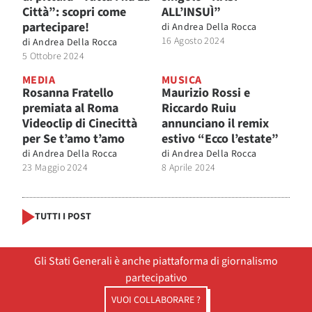
Città”: scopri come
ALL’INSUÌ”
partecipare!
di
Andrea Della Rocca
16 Agosto 2024
di
Andrea Della Rocca
5 Ottobre 2024
MEDIA
MUSICA
Rosanna Fratello
Maurizio Rossi e
premiata al Roma
Riccardo Ruiu
Videoclip di Cinecittà
annunciano il remix
per Se t’amo t’amo
estivo “Ecco l’estate”
di
Andrea Della Rocca
di
Andrea Della Rocca
23 Maggio 2024
8 Aprile 2024
TUTTI I POST
Gli Stati Generali è anche piattaforma di giornalismo
partecipativo
VUOI COLLABORARE ?