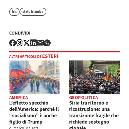
isis
stato islamico
CONDIVIDI
ESTERI
ALTRI ARTICOLI DI
AMERICA
GEOPOLITICA
L’effetto specchio
Siria tra ritorno e
dell’America: perché il
ricostruzione: una
“socialismo” è anche
transizione fragile che
figlio di Trump
richiede sostegno
globale
di
Marco Maisetti