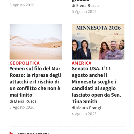
6 Agosto 2026
di
Elena Rusca
5 Agosto 2026
GEOPOLITICA
AMERICA
Yemen sul filo del Mar
Senato USA. L’11
Rosso: la ripresa degli
agosto anche il
attacchi e il rischio di
Minnesota sceglie i
un conflitto che non è
candidati al seggio
mai finito
lasciato open da Sen.
Tina Smith
di
Elena Rusca
5 Agosto 2026
di
Mauro Frangi
4 Agosto 2026