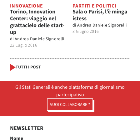
INNOVAZIONE
PARTITI E POLITICI
Torino, Innovation
Sala o Parisi, l’è minga
Center: viaggio nel
istess
grattacielo delle start-
di
Andrea Daniele Signorelli
up
8 Giugno 2016
di
Andrea Daniele Signorelli
22 Luglio 2016
TUTTI I POST
Gli Stati Generali è anche piattaforma di giornalismo
partecipativo
VUOI COLLABORARE ?
NEWSLETTER
Nome