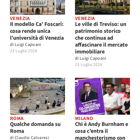
VENEZIA
VENEZIA
Il modello Ca’ Foscari:
Le ville di Treviso: un
cosa rende unica
patrimonio storico
l’università di Venezia
che continua ad
affascinare il mercato
di
Luigi Capoani
23 Luglio 2026
immobiliare
di
Luigi Capoani
23 Luglio 2026
ROMA
MILANO
Qualche domanda su
Chi è Andy Burnham e
Roma
cosa c’entra il
manchesterismo con
di
Claudio Calvaresi