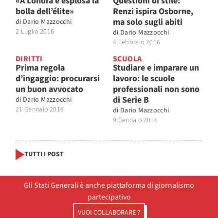
«A Londra è esplosa la
Questioni di stile:
bolla dell’élite»
Renzi ispira Osborne,
ma solo sugli abiti
di
Dario Mazzocchi
2 Luglio 2016
di
Dario Mazzocchi
4 Febbraio 2016
DIRITTI
SCUOLA
Prima regola
Studiare e imparare un
d’ingaggio: procurarsi
lavoro: le scuole
un buon avvocato
professionali non sono
di Serie B
di
Dario Mazzocchi
21 Gennaio 2016
di
Dario Mazzocchi
9 Gennaio 2016
TUTTI I POST
Gli Stati Generali è anche piattaforma di giornalismo
partecipativo
VUOI COLLABORARE ?