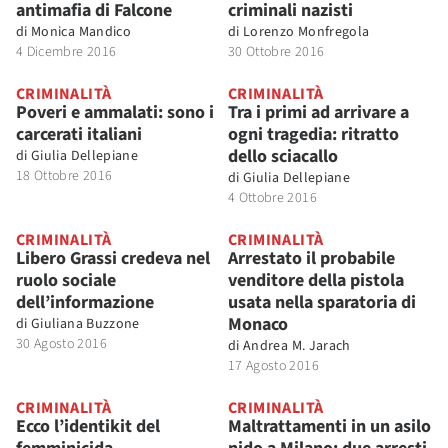
antimafia di Falcone
criminali nazisti
di
Monica Mandico
di
Lorenzo Monfregola
4 Dicembre 2016
30 Ottobre 2016
CRIMINALITÀ
CRIMINALITÀ
Poveri e ammalati: sono i
Tra i primi ad arrivare a
carcerati italiani
ogni tragedia: ritratto
dello sciacallo
di
Giulia Dellepiane
18 Ottobre 2016
di
Giulia Dellepiane
4 Ottobre 2016
CRIMINALITÀ
CRIMINALITÀ
Libero Grassi credeva nel
Arrestato il probabile
ruolo sociale
venditore della pistola
dell’informazione
usata nella sparatoria di
Monaco
di
Giuliana Buzzone
30 Agosto 2016
di
Andrea M. Jarach
17 Agosto 2016
CRIMINALITÀ
CRIMINALITÀ
Ecco l’identikit del
Maltrattamenti in un asilo