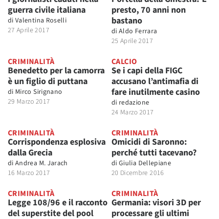
guerra civile italiana
presto, 70 anni non
bastano
di
Valentina Roselli
27 Aprile 2017
di
Aldo Ferrara
25 Aprile 2017
CRIMINALITÀ
CALCIO
Benedetto per la camorra
Se i capi della FIGC
è un figlio di puttana
accusano l’antimafia di
fare inutilmente casino
di
Mirco Sirignano
29 Marzo 2017
di
redazione
24 Marzo 2017
CRIMINALITÀ
CRIMINALITÀ
Corrispondenza esplosiva
Omicidi di Saronno:
dalla Grecia
perché tutti tacevano?
di
Andrea M. Jarach
di
Giulia Dellepiane
16 Marzo 2017
20 Dicembre 2016
CRIMINALITÀ
CRIMINALITÀ
Legge 108/96 e il racconto
Germania: visori 3D per
del superstite del pool
processare gli ultimi