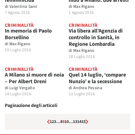
femminicida
nido a Milano: due arresti
di
Valentina Saini
di
Max Rigano
7 Agosto 2016
1 Agosto 2016
CRIMINALITÀ
CRIMINALITÀ
In memoria di Paolo
Via libera all’Agenzia di
Borsellino
controllo in Sanità, in
Regione Lombardia
di
Max Rigano
19 Luglio 2016
di
Max Rigano
18 Luglio 2016
CRIMINALITÀ
CRIMINALITÀ
A Milano si muore di noia
Quel 14 luglio, ‘compare
– Per Albert Dreni
Nunzio’ e la secessione
di
Luigi Vergallo
di
Andrea Pessina
14 Luglio 2016
13 Luglio 2016
Paginazione degli articoli
1
2
3
…
8
9
10
…
13
14
15