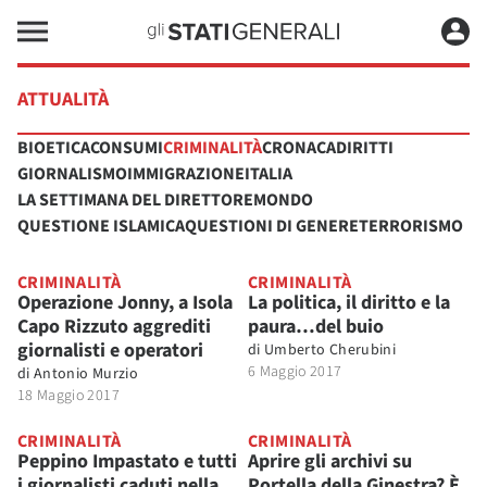
ATTUALITÀ
BIOETICA
CONSUMI
CRIMINALITÀ
CRONACA
DIRITTI
GIORNALISMO
IMMIGRAZIONE
ITALIA
LA SETTIMANA DEL DIRETTORE
MONDO
QUESTIONE ISLAMICA
QUESTIONI DI GENERE
TERRORISMO
CRIMINALITÀ
CRIMINALITÀ
Operazione Jonny, a Isola
La politica, il diritto e la
Capo Rizzuto aggrediti
paura…del buio
giornalisti e operatori
di
Umberto Cherubini
6 Maggio 2017
di
Antonio Murzio
18 Maggio 2017
CRIMINALITÀ
CRIMINALITÀ
Peppino Impastato e tutti
Aprire gli archivi su
i giornalisti caduti nella
Portella della Ginestra? È