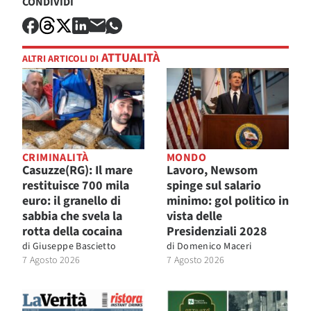
CONDIVIDI
ATTUALITÀ
ALTRI ARTICOLI DI
CRIMINALITÀ
MONDO
Casuzze(RG): Il mare
Lavoro, Newsom
restituisce 700 mila
spinge sul salario
euro: il granello di
minimo: gol politico in
sabbia che svela la
vista delle
rotta della cocaina
Presidenziali 2028
di
Giuseppe Bascietto
di
Domenico Maceri
7 Agosto 2026
7 Agosto 2026