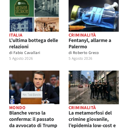
ITALIA
CRIMINALITÀ
L’ultima bottega delle
Fentanyl, allarme a
relazioni
Palermo
di
Fabio Cavallari
di
Roberto Greco
5 Agosto 2026
5 Agosto 2026
MONDO
CRIMINALITÀ
Blanche verso la
La metamorfosi del
conferma: il passato
crimine giovanile,
da avvocato di Trump
l’epidemia low-cost e