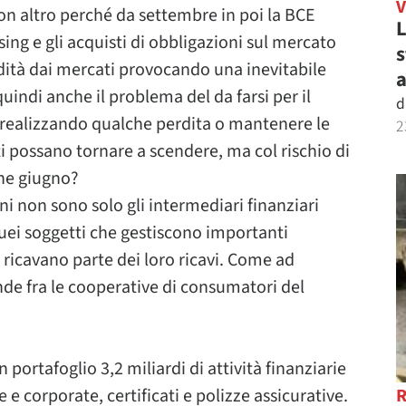
on altro perché da settembre in poi la BCE
L
ing e gli acquisti di obbligazioni sul mercato
s
dità dai mercati provocando una inevitabile
a
quindi anche il problema del da farsi per il
d
o realizzando qualche perdita o mantenere le
2
i possano tornare a scendere, ma col rischio di
fine giugno?
ni non sono solo gli intermediari finanziari
uei soggetti che gestiscono importanti
li ricavano parte dei loro ricavi. Come ad
ande fra le cooperative di consumatori del
portafoglio 3,2 miliardi di attività finanziarie
ie e corporate, certificati e polizze assicurative.