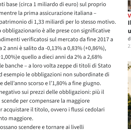
i base (circa 1 miliardo di euro) sul proprio
 mentre la prima assicurazione italiana –
patrimonio di 1,33 miliardi per lo stesso motivo.
I
u
o obbligazionario è alle prese con significative
d
dimenti verificatosi sul mercato da fine 2017 a
2
a 2 anni è salito da -0,13% a 0,83% (+0,86%),
+1,00%)e quello a dieci anni da 2% a 2,68%
e banche – a loro volta zeppe di titoli di Stato
ad esempio le obbligazioni non subordinate di
e dell’anno scorso e l’1,80% a fine giugno.
gativo sui prezzi delle obbligazioni: più il
olo scende per compensare la maggiore
cquistare il titolo, ovvero i flussi cedolari
nto maggiore.
possano scendere e tornare ai livelli