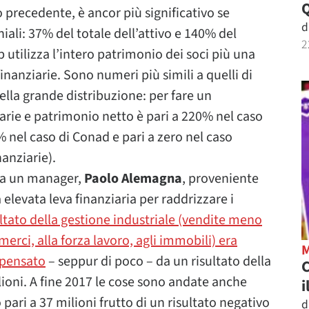
no precedente, è ancor più significativo se
d
ali: 37% del totale dell’attivo e 140% del
2
p utilizza l’intero patrimonio dei soci più una
finanziarie. Sono numeri più simili a quelli di
ella grande distribuzione: per fare un
ziarie e patrimonio netto è pari a 220% nel caso
% nel caso di Conad e pari a zero nel caso
nanziarie).
e a un manager,
Paolo Alemagna
, proveniente
elevata leva finanziaria per raddrizzare i
sultato della gestione industriale (vendite meno
merci, alla forza lavoro, agli immobili) era
mpensato
– seppur di poco – da un risultato della
C
lioni. A fine 2017 le cose sono andate anche
i
pari a 37 milioni frutto di un risultato negativo
d