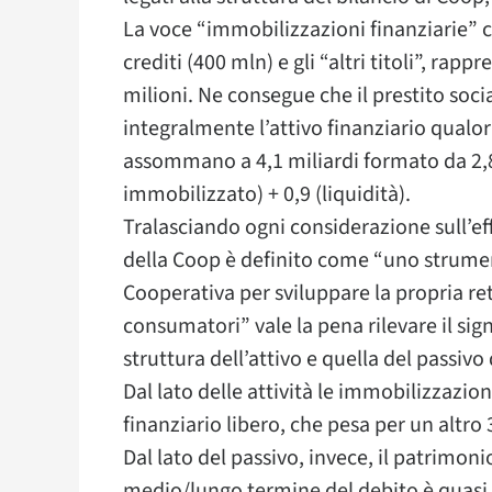
La voce “immobilizzazioni finanziarie” c
crediti (400 mln) e gli “altri titoli”, rap
milioni. Ne consegue che il prestito socia
integralmente l’attivo finanziario qualora 
assommano a 4,1 miliardi formato da 2,8 
immobilizzato) + 0,9 (liquidità).
Tralasciando ogni considerazione sull’effe
della Coop è definito come “uno strumen
Cooperativa per sviluppare la propria rete
consumatori” vale la pena rilevare il sig
struttura dell’attivo e quella del passivo
Dal lato delle attività le immobilizzazion
finanziario libero, che pesa per un altr
Dal lato del passivo, invece, il patrimon
medio/lungo termine del debito è quasi i