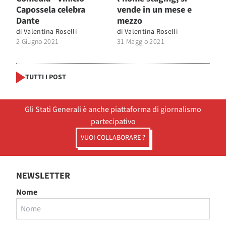
Capossela celebra
vende in un mese e
Dante
mezzo
di
Valentina Roselli
di
Valentina Roselli
2 Giugno 2021
31 Maggio 2021
TUTTI I POST
Gli Stati Generali è anche piattaforma di giornalismo
partecipativo
VUOI COLLABORARE ?
NEWSLETTER
Nome