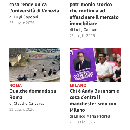
cosa rende unica
patrimonio storico
l’università di Venezia
che continua ad
affascinare il mercato
di
Luigi Capoani
23 Luglio 2026
immobiliare
di
Luigi Capoani
23 Luglio 2026
ROMA
MILANO
Qualche domanda su
Chi è Andy Burnham e
Roma
cosa c’entra il
manchesterismo con
di
Claudio Calvaresi
22 Luglio 2026
Milano
di
Enrico Maria Pedrelli
21 Luglio 2026