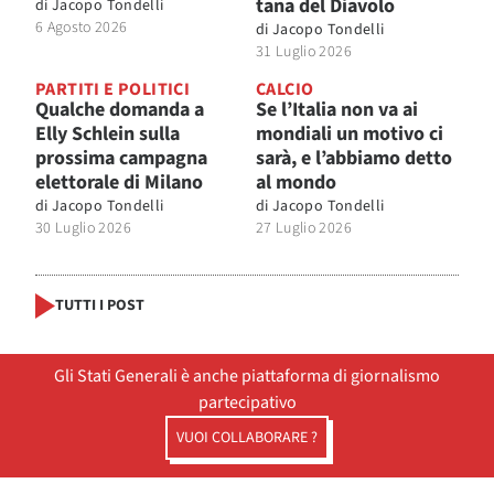
tana del Diavolo
di
Jacopo Tondelli
6 Agosto 2026
di
Jacopo Tondelli
31 Luglio 2026
PARTITI E POLITICI
CALCIO
Qualche domanda a
Se l’Italia non va ai
Elly Schlein sulla
mondiali un motivo ci
prossima campagna
sarà, e l’abbiamo detto
elettorale di Milano
al mondo
di
Jacopo Tondelli
di
Jacopo Tondelli
30 Luglio 2026
27 Luglio 2026
TUTTI I POST
Gli Stati Generali è anche piattaforma di giornalismo
partecipativo
VUOI COLLABORARE ?