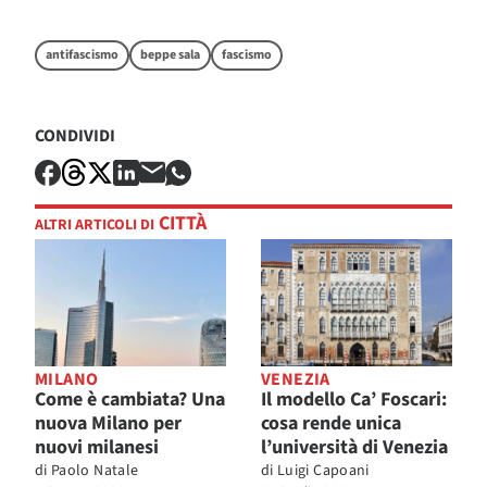
antifascismo
beppe sala
fascismo
CONDIVIDI
CITTÀ
ALTRI ARTICOLI DI
MILANO
VENEZIA
Come è cambiata? Una
Il modello Ca’ Foscari:
nuova Milano per
cosa rende unica
nuovi milanesi
l’università di Venezia
di
Paolo Natale
di
Luigi Capoani