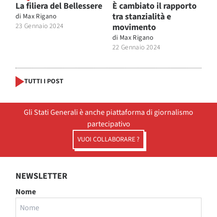
La filiera del Bellessere
È cambiato il rapporto
tra stanzialità e
di
Max Rigano
23 Gennaio 2024
movimento
di
Max Rigano
22 Gennaio 2024
TUTTI I POST
Gli Stati Generali è anche piattaforma di giornalismo
partecipativo
VUOI COLLABORARE ?
NEWSLETTER
Nome