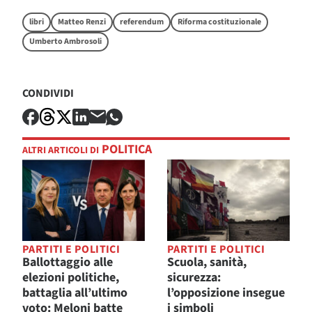
libri
Matteo Renzi
referendum
Riforma costituzionale
Umberto Ambrosoli
CONDIVIDI
POLITICA
ALTRI ARTICOLI DI
PARTITI E POLITICI
PARTITI E POLITICI
Ballottaggio alle
Scuola, sanità,
elezioni politiche,
sicurezza:
battaglia all’ultimo
l’opposizione insegue
voto: Meloni batte
i simboli