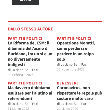
ACCEDI
DALLO STESSO AUTORE
PARTITI E POLITICI
PARTITI E POLITICI
La Riforma del CSM: il
Operazione Moratti,
dilemma dell’asino di
come perdersi e
Buridano, tra un sì e un
perdere in un colpo
no diversamente
solo
indigesti
di
Luciano Belli Paci
16 Novembre 2022
di
Luciano Belli Paci
10 Febbraio 2026
PARTITI E POLITICI
BENESSERE
Ma davvero dobbiamo
Coronavirus, non
esultare per l’aiutino ai
rispettare le regole può
referendum?
costare molto caro
di
Luciano Belli Paci
di
Luciano Belli Paci
31 Marzo 2022
20 Marzo 2020