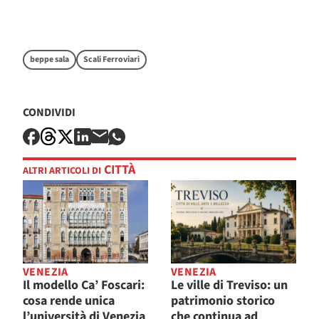
beppe sala
Scali Ferroviari
CONDIVIDI
CITTÀ
ALTRI ARTICOLI DI
VENEZIA
VENEZIA
Il modello Ca’ Foscari:
Le ville di Treviso: un
cosa rende unica
patrimonio storico
l’università di Venezia
che continua ad