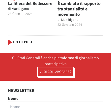
La filiera del Bellessere
È cambiato il rapporto
tra stanzialità e
di
Max Rigano
23 Gennaio 2024
movimento
di
Max Rigano
22 Gennaio 2024
TUTTI I POST
Gli Stati Generali è anche piattaforma di giornalismo
partecipativo
VUOI COLLABORARE ?
NEWSLETTER
Nome