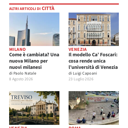
CITTÀ
ALTRI ARTICOLI DI
MILANO
VENEZIA
Come è cambiata? Una
Il modello Ca’ Foscari:
nuova Milano per
cosa rende unica
nuovi milanesi
l’università di Venezia
di
Paolo Natale
di
Luigi Capoani
8 Agosto 2026
23 Luglio 2026