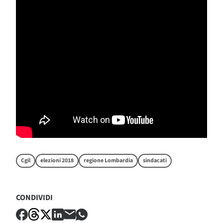
Cgil
elezioni 2018
regione Lombardia
sindacati
CONDIVIDI