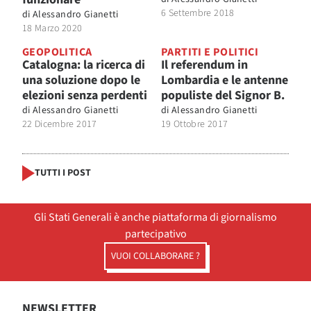
6 Settembre 2018
di
Alessandro Gianetti
18 Marzo 2020
GEOPOLITICA
PARTITI E POLITICI
Catalogna: la ricerca di
Il referendum in
una soluzione dopo le
Lombardia e le antenne
elezioni senza perdenti
populiste del Signor B.
di
Alessandro Gianetti
di
Alessandro Gianetti
22 Dicembre 2017
19 Ottobre 2017
TUTTI I POST
Gli Stati Generali è anche piattaforma di giornalismo
partecipativo
VUOI COLLABORARE ?
NEWSLETTER