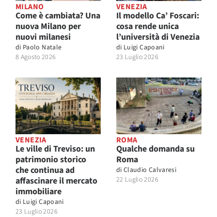
MILANO
VENEZIA
Come è cambiata? Una
Il modello Ca’ Foscari:
nuova Milano per
cosa rende unica
nuovi milanesi
l’università di Venezia
di
Paolo Natale
di
Luigi Capoani
8 Agosto 2026
23 Luglio 2026
VENEZIA
ROMA
Le ville di Treviso: un
Qualche domanda su
patrimonio storico
Roma
che continua ad
di
Claudio Calvaresi
affascinare il mercato
22 Luglio 2026
immobiliare
di
Luigi Capoani
23 Luglio 2026