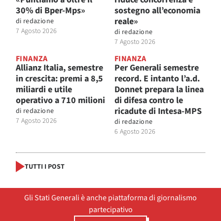
30% di Bper-Mps»
sostegno all’economia
reale»
di
redazione
7 Agosto 2026
di
redazione
7 Agosto 2026
FINANZA
FINANZA
Allianz Italia, semestre
Per Generali semestre
in crescita: premi a 8,5
record. E intanto l’a.d.
miliardi e utile
Donnet prepara la linea
operativo a 710 milioni
di difesa contro le
ricadute di Intesa-MPS
di
redazione
7 Agosto 2026
di
redazione
6 Agosto 2026
TUTTI I POST
Gli Stati Generali è anche piattaforma di giornalismo
partecipativo