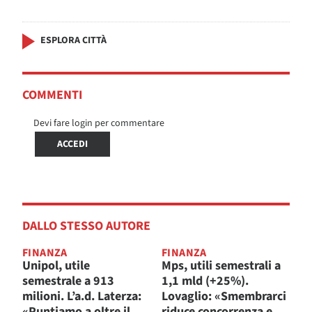
ESPLORA CITTÀ
COMMENTI
Devi fare login per commentare
ACCEDI
DALLO STESSO AUTORE
FINANZA
FINANZA
Unipol, utile
Mps, utili semestrali a
semestrale a 913
1,1 mld (+25%).
milioni. L’a.d. Laterza:
Lovaglio: «Smembrarci
«Puntiamo a oltre il
riduce concorrenza e