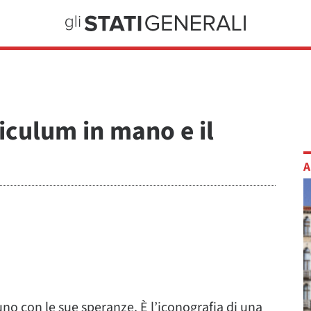
iculum in mano e il
A
cuno con le sue speranze. È l’iconografia di una