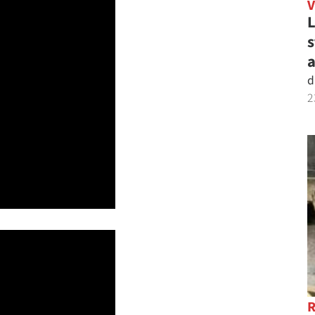
L
s
a
d
2