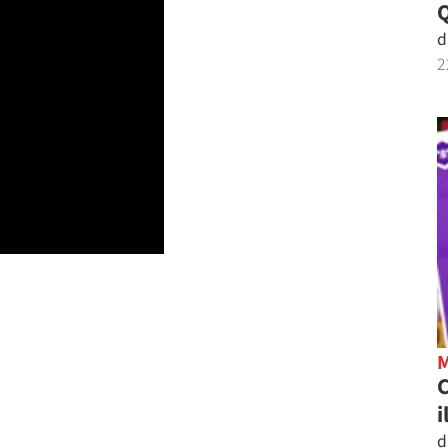
d
2
C
i
d