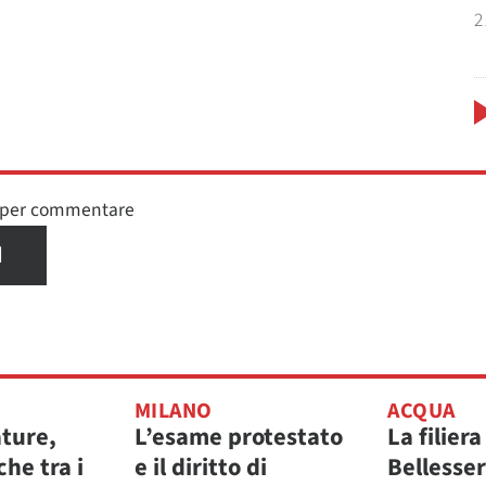
2
n per commentare
I
MILANO
ACQUA
ature,
L’esame protestato
La filiera
che tra i
e il diritto di
Bellesse