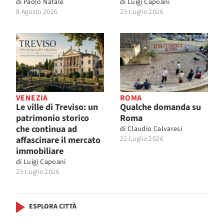
di
Paolo Natale
di
Luigi Capoani
8 Agosto 2026
23 Luglio 2026
VENEZIA
ROMA
Le ville di Treviso: un
Qualche domanda su
patrimonio storico
Roma
che continua ad
di
Claudio Calvaresi
affascinare il mercato
22 Luglio 2026
immobiliare
di
Luigi Capoani
23 Luglio 2026
ESPLORA CITTÀ