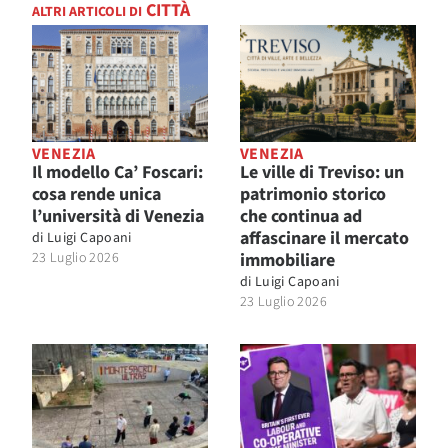
CITTÀ
ALTRI ARTICOLI DI
VENEZIA
VENEZIA
Il modello Ca’ Foscari:
Le ville di Treviso: un
cosa rende unica
patrimonio storico
l’università di Venezia
che continua ad
affascinare il mercato
di
Luigi Capoani
23 Luglio 2026
immobiliare
di
Luigi Capoani
23 Luglio 2026