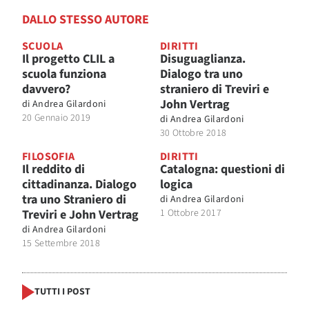
DALLO STESSO AUTORE
SCUOLA
DIRITTI
Il progetto CLIL a
Disuguaglianza.
scuola funziona
Dialogo tra uno
davvero?
straniero di Treviri e
John Vertrag
di
Andrea Gilardoni
20 Gennaio 2019
di
Andrea Gilardoni
30 Ottobre 2018
FILOSOFIA
DIRITTI
Il reddito di
Catalogna: questioni di
cittadinanza. Dialogo
logica
tra uno Straniero di
di
Andrea Gilardoni
Treviri e John Vertrag
1 Ottobre 2017
di
Andrea Gilardoni
15 Settembre 2018
TUTTI I POST