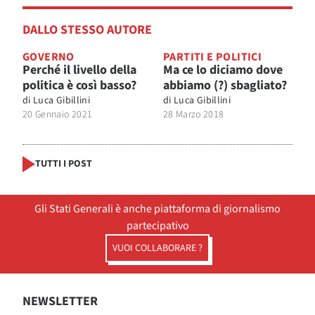
DALLO STESSO AUTORE
GOVERNO
PARTITI E POLITICI
Perché il livello della
Ma ce lo diciamo dove
politica è così basso?
abbiamo (?) sbagliato?
di
Luca Gibillini
di
Luca Gibillini
20 Gennaio 2021
28 Marzo 2018
TUTTI I POST
Gli Stati Generali è anche piattaforma di giornalismo
partecipativo
VUOI COLLABORARE ?
NEWSLETTER