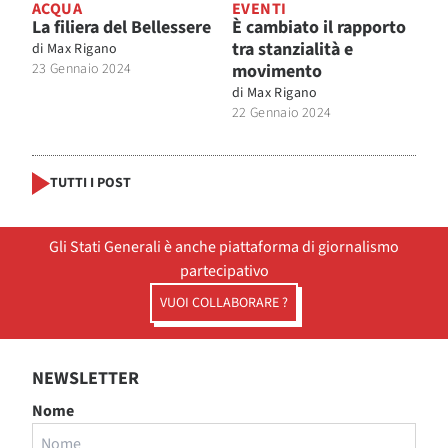
ACQUA
EVENTI
La filiera del Bellessere
È cambiato il rapporto
tra stanzialità e
di
Max Rigano
23 Gennaio 2024
movimento
di
Max Rigano
22 Gennaio 2024
TUTTI I POST
Gli Stati Generali è anche piattaforma di giornalismo
partecipativo
VUOI COLLABORARE ?
NEWSLETTER
Nome