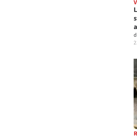
L
s
a
d
2