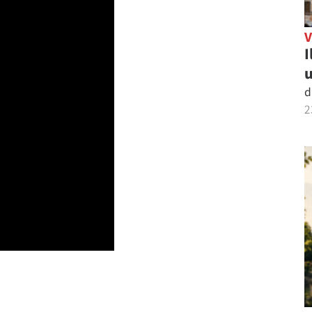
I
u
d
2