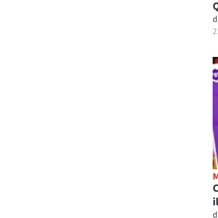
d
2
C
i
d