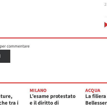
2
n per commentare
I
MILANO
ACQUA
ature,
L’esame protestato
La filiera
che tra i
e il diritto di
Bellesse