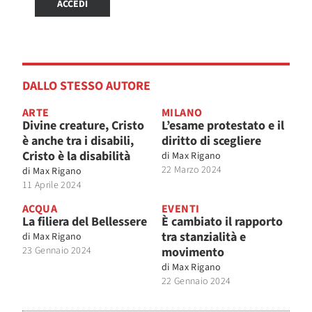
ACCEDI
DALLO STESSO AUTORE
ARTE
MILANO
Divine creature, Cristo
L’esame protestato e il
è anche tra i disabili,
diritto di scegliere
Cristo è la disabilità
di
Max Rigano
22 Marzo 2024
di
Max Rigano
11 Aprile 2024
ACQUA
EVENTI
La filiera del Bellessere
È cambiato il rapporto
tra stanzialità e
di
Max Rigano
23 Gennaio 2024
movimento
di
Max Rigano
22 Gennaio 2024