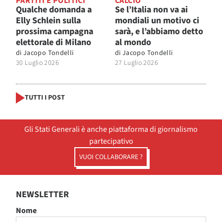
PARTITI E POLITICI
CALCIO
Qualche domanda a
Se l’Italia non va ai
Elly Schlein sulla
mondiali un motivo ci
prossima campagna
sarà, e l’abbiamo detto
elettorale di Milano
al mondo
di
Jacopo Tondelli
di
Jacopo Tondelli
30 Luglio 2026
27 Luglio 2026
TUTTI I POST
Gli Stati Generali è anche piattaforma di giornalismo
partecipativo
VUOI COLLABORARE ?
NEWSLETTER
Nome