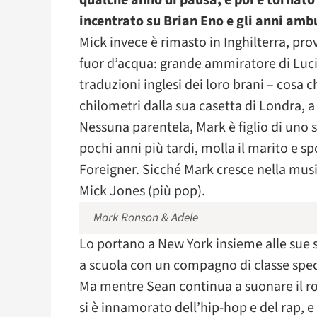
qualche anno di pausa, e poi è tornat
incentrato su Brian Eno e gli anni amb
Mick invece è rimasto in Inghilterra, pro
fuor d’acqua: grande ammiratore di Lucio
traduzioni inglesi dei loro brani – cosa 
chilometri dalla sua casetta di Londra, a
Nessuna parentela, Mark è figlio di uno s
pochi anni più tardi, molla il marito e sp
Foreigner. Sicché Mark cresce nella mus
Mick Jones (più pop).
Mark Ronson & Adele
Lo portano a New York insieme alle sue so
a scuola con un compagno di classe speci
Ma mentre Sean continua a suonare il ro
si è innamorato dell’hip-hop e del rap, e