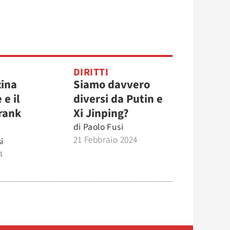
DIRITTI
zina
Siamo davvero
e il
diversi da Putin e
rank
Xi Jinping?
di
Paolo Fusi
21 Febbraio 2024
i
4