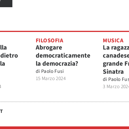
FILOSOFIA
MUSICA
lla
Abrogare
La ragaz
 dietro
democraticamente
canadese 
la
la democrazia?
grande F
Sinatra
di
Paolo Fusi
15 Marzo 2024
di
Paolo Fus
4
3 Marzo 202
ST