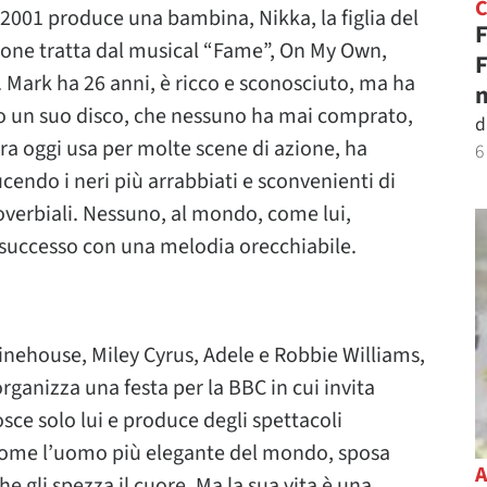
 2001 produce una bambina, Nikka, la figlia del
F
zone tratta dal musical “Fame”, On My Own,
F
. Mark ha 26 anni, è ricco e sconosciuto, ma ha
n
ato un suo disco, che nessuno ha mai comprato,
d
ra oggi usa per molte scene di azione, ha
6
endo i neri più arrabbiati e sconvenienti di
verbiali. Nessuno, al mondo, come lui,
i successo con una melodia orecchiabile.
inehouse, Miley Cyrus, Adele e Robbie Williams,
rganizza una festa per la BBC in cui invita
sce solo lui e produce degli spettacoli
 come l’uomo più elegante del mondo, sposa
e gli spezza il cuore. Ma la sua vita è una