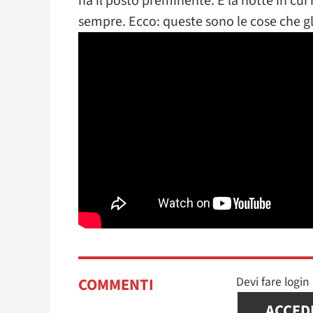
ha il posto preminente. È la notte in cui i
sempre. Ecco: queste sono le cose che g
Devi fare logi
COMMENTI
ACCED