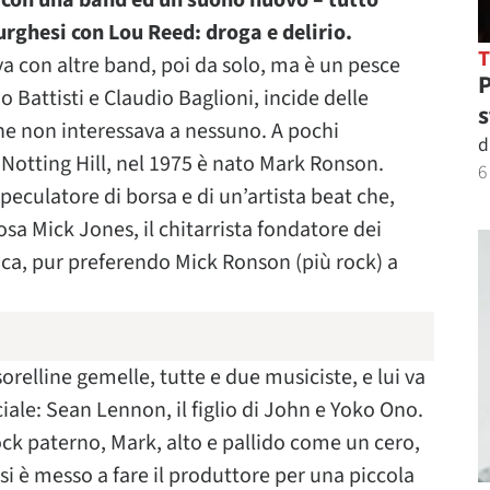
o con una band ed un suono nuovo – tutto
urghesi con Lou Reed: droga e delirio.
va con altre band, poi da solo, ma è un pesce
P
 Battisti e Claudio Baglioni, incide delle
s
che non interessava a nessuno. A pochi
d
 Notting Hill, nel 1975 è nato Mark Ronson.
6
peculatore di borsa e di un’artista beat che,
osa Mick Jones, il chitarrista fondatore dei
ica, pur preferendo Mick Ronson (più rock) a
relline gemelle, tutte e due musiciste, e lui va
ale: Sean Lennon, il figlio di John e Yoko Ono.
ck paterno, Mark, alto e pallido come un cero,
 si è messo a fare il produttore per una piccola