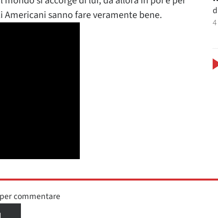
l mondo si accorge di lui, da allora in poi e per
d
li Americani sanno fare veramente bene.
4
n per commentare
I