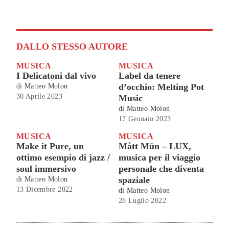
DALLO STESSO AUTORE
MUSICA
MUSICA
I Delicatoni dal vivo
Label da tenere
d’occhio: Melting Pot
di
Matteo Molon
30 Aprile 2023
Music
di
Matteo Molon
17 Gennaio 2023
MUSICA
MUSICA
Make it Pure, un
Mått Mūn – LUX,
ottimo esempio di jazz /
musica per il viaggio
soul immersivo
personale che diventa
spaziale
di
Matteo Molon
13 Dicembre 2022
di
Matteo Molon
28 Luglio 2022