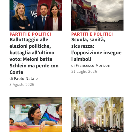
PARTITI E POLITICI
PARTITI E POLITICI
Ballottaggio alle
Scuola, sanità,
elezioni politiche,
sicurezza:
battaglia all’ultimo
l’opposizione insegue
voto: Meloni batte
i simboli
Schlein ma perde con
di
Francesco Moriconi
Conte
31 Luglio 2026
di
Paolo Natale
3 Agosto 2026