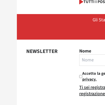
TUTTI I PO
Gli St
NEWSLETTER
Nome
Accetto la g
privacy.
Ti sei regist
registrazione