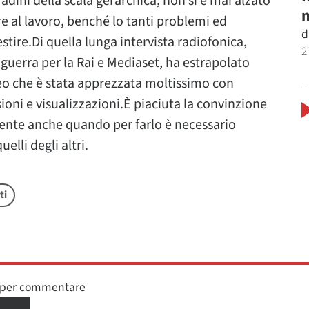
gradini della scala gerarchica, non si è mai alzato
m
re al lavoro, benché lo tanti problemi ed
d
estire.Di quella lunga intervista radiofonica,
2
 guerra per la Rai e Mediaset, ha estrapolato
eo che è stata apprezzata moltissimo con
ioni e visualizzazioni.È piaciuta la convinzione
 gente anche quando per farlo è necessario
uelli degli altri.
ti
n per commentare