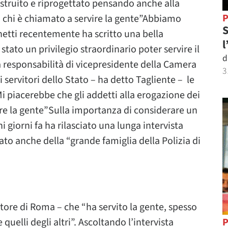
costruito e riprogettato pensando anche alla
P
di chi è chiamato a servire la gente”Abbiamo
S
hetti recentemente ha scritto una bella
l
tato un privilegio straordinario poter servire il
d
a responsabilità di vicepresidente della Camera
3
i servitori dello Stato – ha detto Tagliente – le
piacerebbe che gli addetti alla erogazione dei
vire la gente”Sulla importanza di considerare un
hi giorni fa ha rilasciato una lunga intervista
ato anche della “grande famiglia della Polizia di
tore di Roma – che “ha servito la gente, spesso
 quelli degli altri”. Ascoltando l’intervista
P