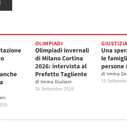
I
OLIMPIADI
GIUSTIZI
ntazione
Olimpiadi invernali
Una sper
to
di Milano Cortina
le famigl
2026: intervista al
persone 
 anche
Prefetto Tagliente
di
Imma Giu
15 Settembr
a
di
Imma Giuliani
16 Settembre 2019
ani
2019