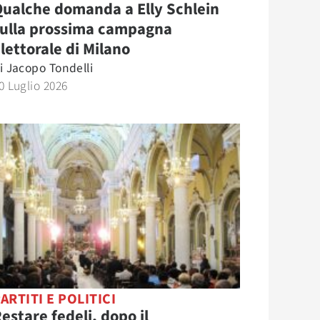
ualche domanda a Elly Schlein
sulla prossima campagna
lettorale di Milano
i
Jacopo Tondelli
0 Luglio 2026
ARTITI E POLITICI
estare fedeli, dopo il