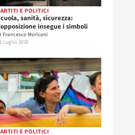
ARTITI E POLITICI
cuola, sanità, sicurezza:
’opposizione insegue i simboli
i
Francesco Moriconi
1 Luglio 2026
ARTITI E POLITICI