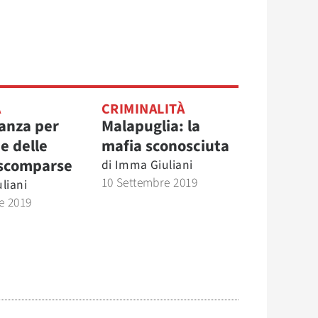
A
CRIMINALITÀ
anza per
Malapuglia: la
ie delle
mafia sconosciuta
scomparse
di
Imma Giuliani
10 Settembre 2019
liani
e 2019