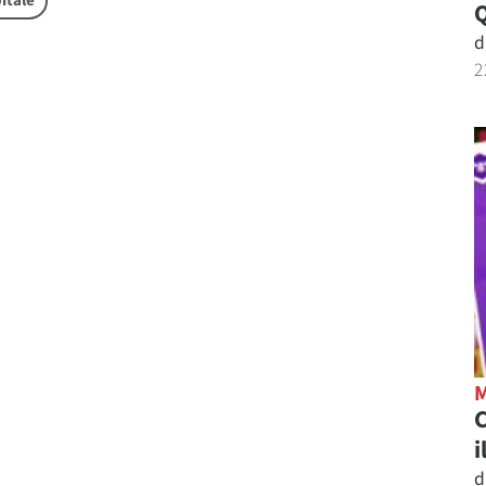
itale
d
2
C
i
d