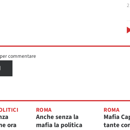
2
n per commentare
I
OLITICI
ROMA
ROMA
nza
Anche senza la
Mafia Cap
he ora
mafia la politica
tante co