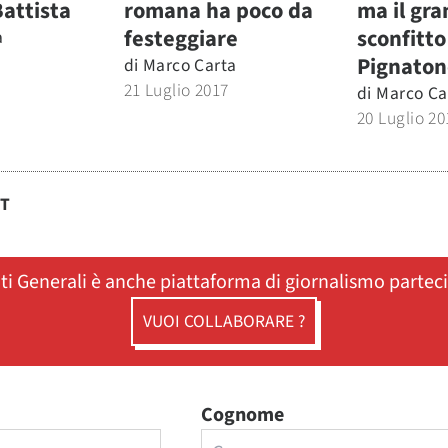
Battista
romana ha poco da
ma il gr
festeggiare
sconfitto
a
Pignaton
di
Marco Carta
21 Luglio 2017
di
Marco Ca
20 Luglio 20
ST
ati Generali è anche piattaforma di giornalismo partec
VUOI COLLABORARE ?
Cognome