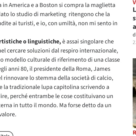
a in America e a Boston si compra la maglietta
L
dato lo studio di marketing ritengono che la
s
dite ai turisti, e io, con umiltà, non mi sento in
a
d
tistiche o linguistiche,
è assai singolare che
2
l cercare soluzioni dal respiro internazionale,
ico modello culturale di riferimento di una classe
gli anni 80, il presidente della Roma, James
el rinnovare lo stemma della società di calcio,
 la tradizionale lupa capitolina scrivendo a
 dire, perché entrambe le cose costituivano un
terna in tutto il mondo. Ma forse detto da un
valore.