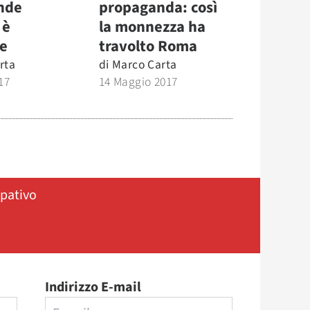
ande
propaganda: così
 è
la monnezza ha
e
travolto Roma
rta
di
Marco Carta
17
14 Maggio 2017
ipativo
Indirizzo E-mail