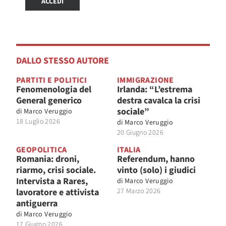
ACCEDI
DALLO STESSO AUTORE
PARTITI E POLITICI
IMMIGRAZIONE
Fenomenologia del
Irlanda: “L’estrema
General generico
destra cavalca la crisi
sociale”
di
Marco Veruggio
18 Luglio 2026
di
Marco Veruggio
20 Giugno 2026
GEOPOLITICA
ITALIA
Romania: droni,
Referendum, hanno
riarmo, crisi sociale.
vinto (solo) i giudici
Intervista a Rares,
di
Marco Veruggio
lavoratore e attivista
27 Marzo 2026
antiguerra
di
Marco Veruggio
17 Giugno 2026