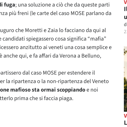
di fuga
; una soluzione a ciò che da queste parti
I
a più freni (le carte del caso MOSE parlano da
u
d
uguro che Moretti e Zaia lo facciano da qui al
2
ue candidati spiegassero cosa significa “mafia”
dicessero anzitutto ai veneti una cosa semplice e
 anche qui, e fa affari da Verona a Belluno,
artissero dal caso MOSE per estendere il
r la ripartenza o la non-ripartenza del Veneto
bone mafioso sta ormai scoppiando
e noi
erlo prima che si faccia piaga.
L