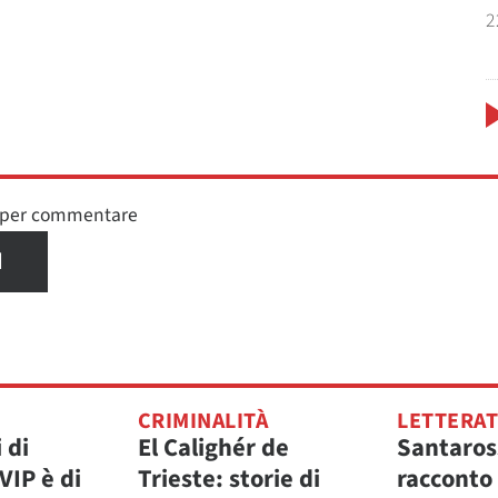
2
n per commentare
I
CRIMINALITÀ
LETTERA
 di
El Calighér de
Santaros
VIP è di
Trieste: storie di
racconto 