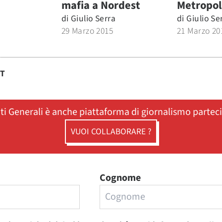
mafia a Nordest
Metropol
di
Giulio Serra
di
Giulio Se
29 Marzo 2015
21 Marzo 20
ST
ati Generali è anche piattaforma di giornalismo partec
VUOI COLLABORARE ?
Cognome