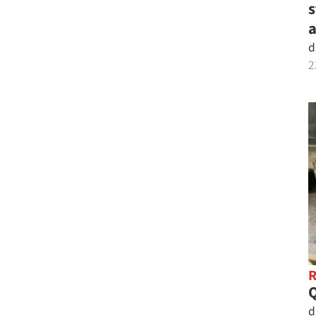
s
a
d
2
d