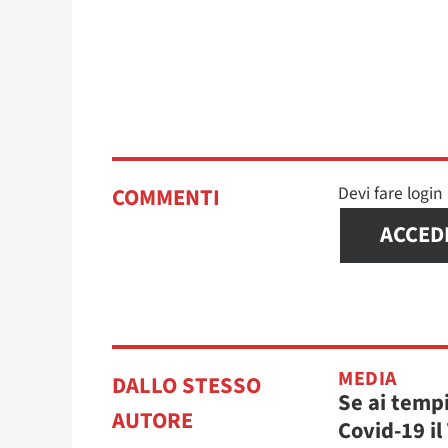
Devi fare logi
COMMENTI
ACCED
MEDIA
DALLO STESSO
Se ai tempi
AUTORE
Covid-19 il 