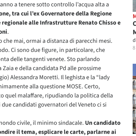
anno a tenere sotto controllo l’acqua alta a
e, tra cui l’ex Governatore della Regione
 regionale alle Infrastrutture Renato Chisso e
M
oni
.
d
vo che mai, ormai a distanza di parecchi mesi.
8
do. Ci sono due figure, in particolare, che
’onta delle tangenti venete. Sto parlando
 Zaia e della candidata Pd alle prossime
io) Alessandra Moretti. Il leghista e la “lady
minimamente alla questione MOSE. Certo,
 quel malaffare, ripudiando la politica della
 due candidati governatori del Veneto ci si
mondo civile, il minimo sindacale.
Un candidato
dire il tema, esplicare le carte, parlarne ai