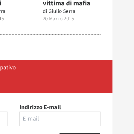
i
vittima di mafia
rra
di
Giulio Serra
15
20 Marzo 2015
ipativo
Indirizzo E-mail