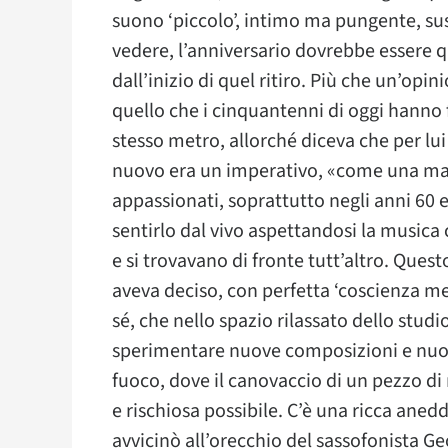
suono ‘piccolo’, intimo ma pungente, sus
vedere, l’anniversario dovrebbe essere q
dall’inizio di quel ritiro. Più che un’opi
quello che i cinquantenni di oggi hanno f
stesso metro, allorché diceva che per lu
nuovo era un imperativo, «come una mal
appassionati, soprattutto negli anni 60 
sentirlo dal vivo aspettandosi la musica
e si trovavano di fronte tutt’altro. Que
aveva deciso, con perfetta ‘coscienza med
sé, che nello spazio rilassato dello stud
sperimentare nuove composizioni e nuovi 
fuoco, dove il canovaccio di un pezzo di 
e rischiosa possibile. C’è una ricca aned
avvicinò all’orecchio del sassofonista G