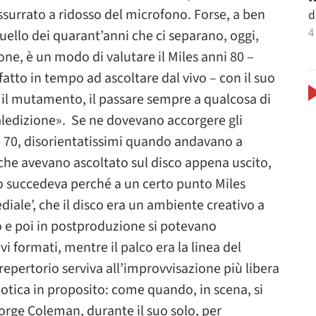
surrato a ridosso del microfono. Forse, a ben
d
4
uello dei quarant’anni che ci separano, oggi,
nione, è un modo di valutare il Miles anni 80 –
atto in tempo ad ascoltare dal vivo – con il suo
i il mutamento, il passare sempre a qualcosa di
edizione». Se ne dovevano accorgere gli
e 70, disorientatissimi quando andavano a
 che avevano ascoltato sul disco appena uscito,
sto succedeva perché a un certo punto Miles
iale’, che il disco era un ambiente creativo a
io e poi in postproduzione si potevano
formati, mentre il palco era la linea del
repertorio serviva all’improvvisazione più libera
dotica in proposito: come quando, in scena, si
eorge Coleman, durante il suo solo, per