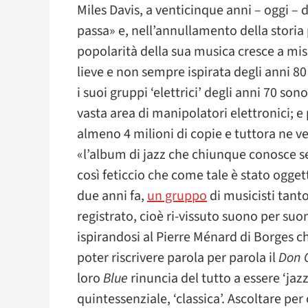
Miles Davis, a venticinque anni – oggi –
passa» e, nell’annullamento della storia
popolarità della sua musica cresce a mis
lieve e non sempre ispirata degli anni 80
i suoi gruppi ‘elettrici’ degli anni 70 so
vasta area di manipolatori elettronici; e 
almeno 4 milioni di copie e tuttora ne v
«l’album di jazz che chiunque conosce s
così feticcio che come tale è stato ogg
due anni fa,
un gruppo
di musicisti tanto 
registrato, cioè ri-vissuto suono per su
ispirandosi al Pierre Ménard di Borges c
poter riscrivere parola per parola il
Don C
loro
Blue
rinuncia del tutto a essere ‘jaz
quintessenziale, ‘classica’. Ascoltare per