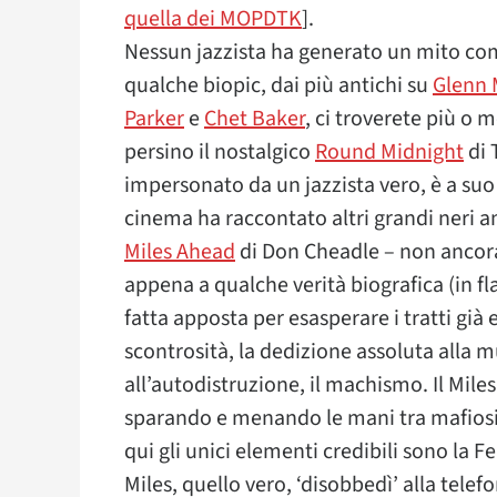
quella dei MOPDTK
].
Nessun jazzista ha generato un mito com
qualche biopic, dai più antichi su
Glenn 
Parker
e
Chet Baker
, ci troverete più o 
persino il nostalgico
Round Midnight
di 
impersonato da un jazzista vero, è a suo 
cinema ha raccontato altri grandi neri 
Miles Ahead
di Don Cheadle – non ancora 
appena a qualche verità biografica (in fl
fatta apposta per esasperare i tratti già
scontrosità, la dedizione assoluta alla mu
all’autodistruzione, il machismo. Il Mile
sparando e menando le mani tra mafiosi, 
qui gli unici elementi credibili sono la Fe
Miles, quello vero, ‘disobbedì’ alla tele