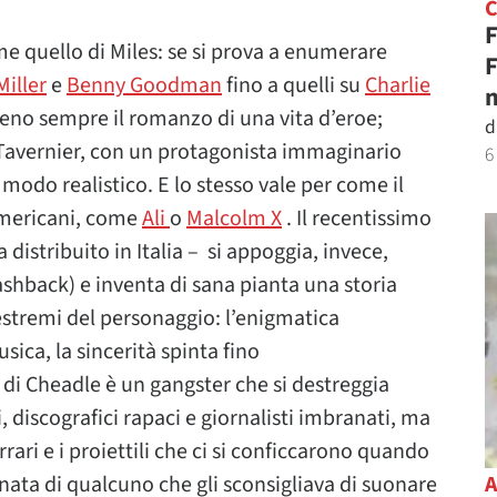
F
e quello di Miles: se si prova a enumerare
F
Miller
e
Benny Goodman
fino a quelli su
Charlie
n
meno sempre il romanzo di una vita d’eroe;
d
Tavernier, con un protagonista immaginario
6
modo realistico. E lo stesso vale per come il
americani, come
Ali
o
Malcolm X
. Il recentissimo
distribuito in Italia – si appoggia, invece,
ashback) e inventa di sana pianta una storia
 estremi del personaggio: l’enigmatica
sica, la sincerità spinta fino
s di Cheadle è un gangster che si destreggia
discografici rapaci e giornalisti imbranati, ma
rrari e i proiettili che ci si conficcarono quando
fonata di qualcuno che gli sconsigliava di suonare