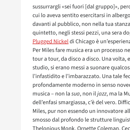
sussurrargli «sei fuori [dal gruppo]», per
cui lo aveva sentito esercitarsi in alberg
davanti al pubblico, non nella tua stanz
quintetto, negli stessi pezzi, una sera d
Plugged Nickel
di Chicago è un’esperienz
Per Miles fare musica era un processo ne
tour a tour, da disco a disco. Una volta, e
studio, si erano messi a suonare qualcosa
l’infastidito e l’imbarazzato. Una tale fed
profondamente moderno in senso novece
musica – non la
sua
, non il
jazz
, ma la M
dell’enfasi smargiassa, c’è del vero. Diff
Miles, pur non essendo un innovatore all
smosso dal profondo le strutture linguis
Thelonious Monk, Ornette Coleman, Cecil