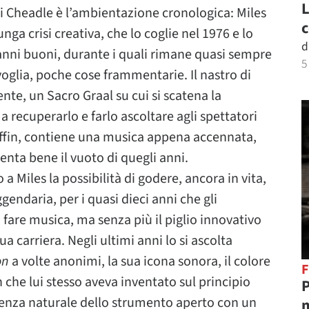
L
 di Cheadle è l’ambientazione cronologica: Miles
c
ga crisi creativa, che lo coglie nel 1976 e lo
d
anni buoni, durante i quali rimane quasi sempre
5
voglia, poche cose frammentarie. Il nastro di
nte, un Sacro Graal su cui si scatena la
à a recuperarlo e farlo ascoltare agli spettatori
uffin, contiene una musica appena accennata,
nta bene il vuoto di quegli anni.
o a Miles la possibilità di godere, ancora in vita,
endaria, per i quasi dieci anni che gli
 fare musica, ma senza più il piglio innovativo
ua carriera. Negli ultimi anni lo si ascolta
on
a volte anonimi, la sua icona sonora, il colore
F
che lui stesso aveva inventato sul principio
P
uenza naturale dello strumento aperto con un
m