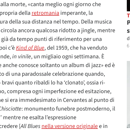
 dalla morte, «canta meglio ogni giorno che
 propria della
retromania
imperante, la
ura della sua distanza nel tempo. Della musica
P
s
 circola ancora qualcosa ridotto a jingle, mentre
d
no già da tempo punti di riferimento per una
6
poi c’è
Kind of Blue
, del 1959, che ha venduto
ende,
in vinile
, un migliaio ogni settimana. È
e anche conosce soltanto un album di jazz» ed è
etto di una paradossale celebrazione quando,
bravi quanto ribaldi lo ha ‘clonato’, ossia ri-
ono, compresa ogni imperfezione ed esitazione,
he si era immedesimato in Cervantes al punto di
hisciotte
: monumento funebre postmoderno, il
z’ mentre ne esalta l’espressione
 credere [
All Blues
nella versione originale
e in