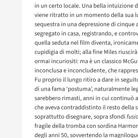
in un certo locale. Una bella intuizione
viene ritratto in un momento della sua lun
sequestra in una depressione di cinque 
segregato in casa, registrando, e contro
quella seduta nel film diventa, ironicame
cupidigia di molti; alla fine Miles riuscir
ormai incuriositi: ma è un classico McG
inconclusa e inconcludente, che rapprese
Fu proprio il lungo ritiro a dare in seguit
di una fama ‘postuma’, naturalmente legg
sarebbero rimasti, anni in cui continuò a
che aveva contraddistinto il resto della s
soprattutto disegnare, sopra sfondi
fusi
fragile della tromba con sordina Harmon 
degli anni 50, sovvertendo la magniloq