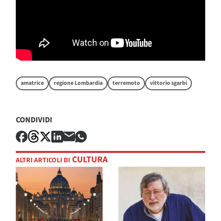
amatrice
regione Lombardia
terremoto
vittorio sgarbi
CONDIVIDI
CULTURA
ALTRI ARTICOLI DI