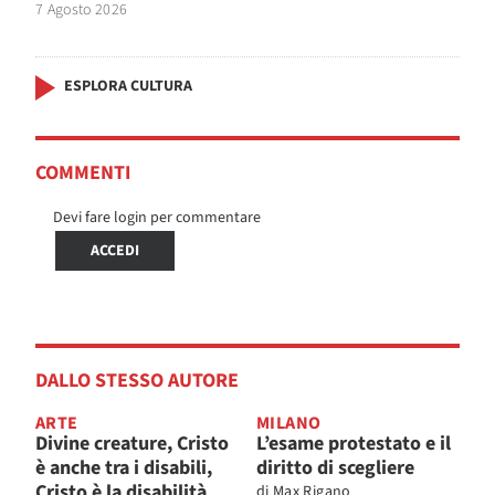
7 Agosto 2026
ESPLORA CULTURA
COMMENTI
Devi fare login per commentare
ACCEDI
DALLO STESSO AUTORE
ARTE
MILANO
Divine creature, Cristo
L’esame protestato e il
è anche tra i disabili,
diritto di scegliere
Cristo è la disabilità
di
Max Rigano