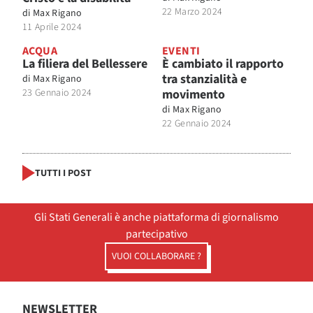
22 Marzo 2024
di
Max Rigano
11 Aprile 2024
ACQUA
EVENTI
La filiera del Bellessere
È cambiato il rapporto
tra stanzialità e
di
Max Rigano
23 Gennaio 2024
movimento
di
Max Rigano
22 Gennaio 2024
TUTTI I POST
Gli Stati Generali è anche piattaforma di giornalismo
partecipativo
VUOI COLLABORARE ?
NEWSLETTER