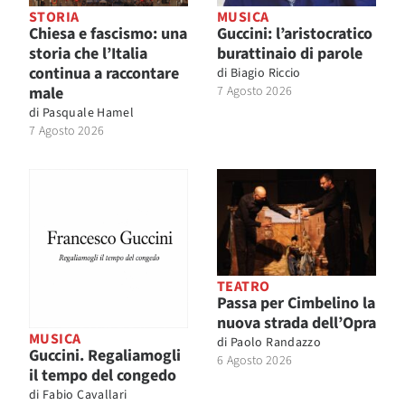
STORIA
MUSICA
Chiesa e fascismo: una
Guccini: l’aristocratico
storia che l’Italia
burattinaio di parole
continua a raccontare
di
Biagio Riccio
male
7 Agosto 2026
di
Pasquale Hamel
7 Agosto 2026
TEATRO
Passa per Cimbelino la
nuova strada dell’Opra
MUSICA
di
Paolo Randazzo
Guccini. Regaliamogli
6 Agosto 2026
il tempo del congedo
di
Fabio Cavallari