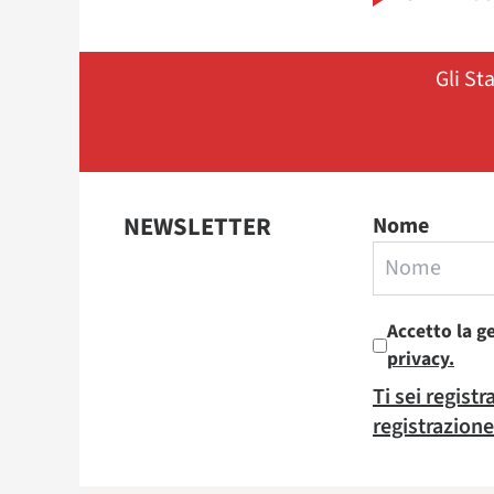
Gli St
NEWSLETTER
Nome
Accetto la g
privacy.
Ti sei regist
registrazione