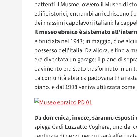
battenti il Musme, ovvero il Museo di st
edifici storici, entrambi arricchiscono l’
dei massimi capolavori italiani: la cappel
Il museo ebraico è sistemato all’inter
e bruciata nel 1943; in maggio, cioè alc
possesso dell’Italia. Da allora, e fino a
era diventata un garage: il piano di sopra,
pavimento era stato trasformato in un te
La comunità ebraica padovana l’ha restau
piano, e dal 1998 veniva utilizzata com
Da domenica, invece, saranno esposti 
spiega Gadi Luzzatto Voghera, uno dei c
centinaia di pezzi, per cui sarà effettua