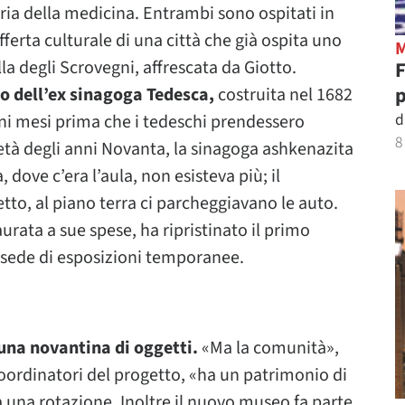
oria della medicina. Entrambi sono ospitati in
offerta culturale di una città che già ospita uno
la degli Scrovegni, affrescata da Giotto.
p
no dell’ex sinagoga Tedesca,
costruita nel 1682
d
uni mesi prima che i tedeschi prendessero
8
 metà degli anni Novanta, la sinagoga ashkenazita
 dove c’era l’aula, non esisteva più; il
tto, al piano terra ci parcheggiavano le auto.
rata a sue spese, ha ripristinato il primo
e sede di esposizioni temporanee.
una novantina di oggetti.
«Ma la comunità»,
oordinatori del progetto, «ha un patrimonio di
ta una rotazione. Inoltre il nuovo museo fa parte