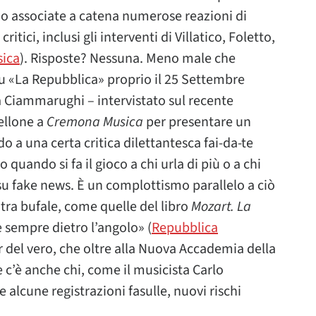
ono associate a catena numerose reazioni di
ritici, inclusi gli interventi di Villatico, Foletto,
ica
). Risposte? Nessuna. Meno male che
 su «La Repubblica» proprio il 25 Settembre
ca Ciammarughi – intervistato sul recente
tellone a
Cremona Musica
per presentare un
o a una certa critica dilettantesca fai-da-te
quando si fa il gioco a chi urla di più o a chi
su fake news. È un complottismo parallelo a ciò
 tra bufale, come quelle del libro
Mozart. La
 sempre dietro l’angolo» (
Repubblica
r del vero, che oltre alla Nuova Accademia della
 c’è anche chi, come il musicista Carlo
alcune registrazioni fasulle, nuovi rischi