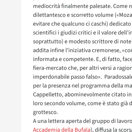
mediocrità finalmente palesate. Come no
dilettantesco e scorretto volume («Mozart
evitare che qualcuno ci caschi) dedicat
scientifici i giudizi critici e il valore del
soprattutto) e modesto scrittore di note
addita infine l’iniziativa cremonese, «co
informata e competente. E, di fatto, fac
fiera-mercato che, per altri versi a ragio
imperdonabile passo falso». Paradossale
per la presenza nel programma della ma
Cappelletto, abominevolmente citato in
loro secondo volume, come è stato già 
grottesco.
A una lettera aperta del gruppo di lavo
Accademia della Bufala
), diffusa la sco