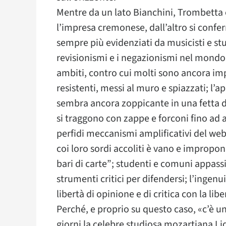
Mentre da un lato Bianchini, Trombetta e
l’impresa cremonese, dall’altro si conferm
sempre più evidenziati da musicisti e studi
revisionismi e i negazionismi nel mondo 
ambiti, contro cui molti sono ancora imp
resistenti, messi al muro e spiazzati; l’
sembra ancora zoppicante in una fetta d
si traggono con zappe e forconi fino ad 
perfidi meccanismi amplificativi del web;
coi loro sordi accoliti è vano e improponi
bari di carte”; studenti e comuni appass
strumenti critici per difendersi; l’ingen
libertà di opinione e di critica con la li
Perché, e proprio su questo caso, «c’è u
giorni la celebre studiosa mozartiana Lidi