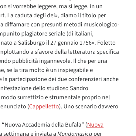
n si vorrebbe leggere, ma si legge, in un
. La caduta degli dei», diamo il titolo per
o a diffamare con presunti metodi musicologico-
l’impunito plagiatore seriale (di italiani,
 nato a Salisburgo il 27 gennaio 1756». Foletto
mplottando a sfavore della letteratura specifica
endo pubblicità ingannevole. Il che per una
ne, se la tira molto è un inspiegabile e
 la partecipazione dei due conferenzieri anche
nifestazione dello studioso Sandro
 modo surrettizio e strumentale proprio nel
denunciato (
Cappelletto
). Uno scenario davvero
ro “Nuova Accademia della Bufala” (
Nuova
rsa settimana e inviata a
Mondomusica
per