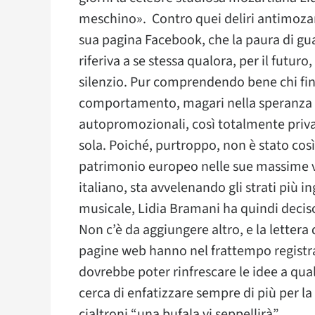
meschino». Contro quei deliri antimozar
sua pagina Facebook, che la paura di guar
riferiva a se stessa qualora, per il futur
silenzio. Pur comprendendo bene chi fin
comportamento, magari nella speranza 
autopromozionali, così totalmente priva
sola. Poiché, purtroppo, non è stato cos
patrimonio europeo nelle sue massime v
italiano, sta avvelenando gli strati più in
musicale, Lidia Bramani ha quindi deciso
Non c’è da aggiungere altro, e la lettera
pagine web hanno nel frattempo registrat
dovrebbe poter rinfrescare le idee a qua
cerca di enfatizzare sempre di più per la 
cialtroni “una bufala vi seppellirà”.