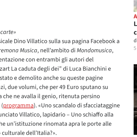
L
c
 carte»
d
sicale Dino Villatico sulla sua pagina Facebook a
5
remona Musica
, nell’ambito di
Mondomusica
,
sentazione con entrambi gli autori del
art La caduta degli dei” di Luca Bianchini e
tato e demolito anche su queste pagine
nzi, due volumi, che per 49 Euro sputano su
 che ne avalla il genio, ritenuta persino
(
programma
). «Uno scandalo di sfacciataggine
ciato Villatico, lapidario – Uno schiaffo alla
he un’istituzione rinomata apra le porte alle
culturale dell’Italia?».