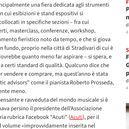
F
incipalmente una fiera dedicata agli strumenti
P
 cui esibizioni e stand espositivi si
m
locati in specifiche sezioni – fra cui
d
ti, masterclass, conferenze, workshop,
4
amento fieristico noto da tempo, e che si giova
n fundo, proprio nella città di Stradivari di cui è
F
 dovrebbe quanto meno far aspirare – si spera, e
G
 a certi standard di qualità. Qualcuno dice che
p
a per vendere e comprare, ma quest’anno è stata
d
stic advisors” come il pianista Roberto Prosseda,
4
iente meno.
 pensante e ravveduta del mondo musicale si è
nava persino il presidente dell’Associazione
pria rubrica Facebook “Acuti” (
Acuti
), per il
el volume «improvvidamente inserita nel