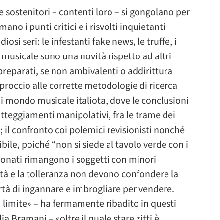
 sostenitori – contenti loro – si gongolano per
ano i punti critici e i risvolti inquietanti
osi seri: le infestanti fake news, le truffe, i
musicale sono una novità rispetto ad altri
reparati, se non ambivalenti o addirittura
approccio alle corrette metodologie di ricerca
i mondo musicale italiota, dove le conclusioni
atteggiamenti manipolativi, fra le trame dei
 il confronto coi polemici revisionisti nonché
bile, poiché “non si siede al tavolo verde con i
ionati rimangono i soggetti con minori
uità e la tolleranza non devono confondere la
bertà di ingannare e imbrogliare per vendere.
n limite» – ha fermamente ribadito in questi
a Bramani – «oltre il quale stare zitti è