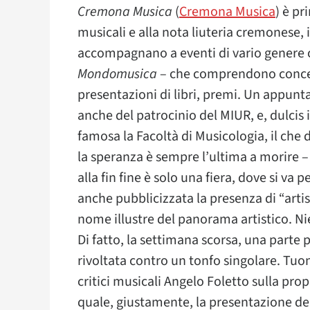
Cremona Musica
(
Cremona Musica
) è pr
musicali e alla nota liuteria cremonese, in
accompagnano a eventi di vario genere col
Mondomusica
– che comprendono concer
presentazioni di libri, premi. Un appunt
anche del patrocinio del MIUR, e, dulcis i
famosa la Facoltà di Musicologia, il che
la speranza è sempre l’ultima a morire –
alla fin fine è solo una fiera, dove si v
anche pubblicizzata la presenza di “arti
nome illustre del panorama artistico. N
Di fatto, la settimana scorsa, una parte
rivoltata contro un tonfo singolare. Tuo
critici musicali Angelo Foletto sulla pro
quale, giustamente, la presentazione d