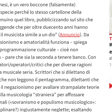
onesi, è un vero boccone (falsamente)
specie perché lo stesso cartellone della
nuino quel libro, pubblicizzando sul sito che
eggende che per oltre duecento anni hanno
l musicista simile a un dio” (
Annuncio
). Da
ssionismo e amatorialità funziona – spiega
K
a programmazione culturale – cioè non
e
 – pare che sia la seconda a tenere banco. Con
d
atori/operatori/critici che per diverse ragioni
3
musicale seria. Scrittori che si dilettano di
a che non leggono il pentagramma, dilettanti che
il negazionismo per avallare strampalate teorie
lla musicologia “straniera” per affossare
ionali («sovranismo e populismo musicologico»:
iplinare?) ingiustamente neglette; esaltando