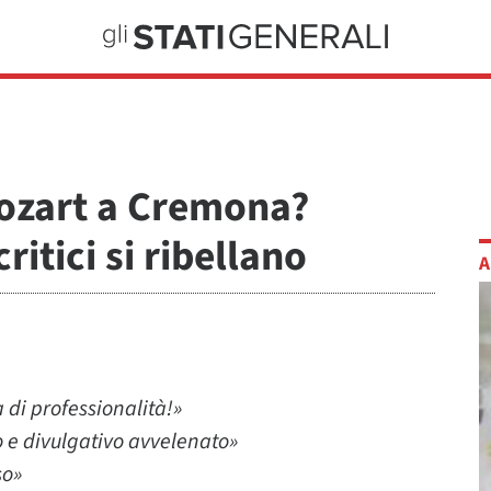
ozart a Cremona?
critici si ribellano
A
di professionalità!»
 e divulgativo avvelenato»
so»