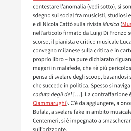
contestare l’anomalia (vedi sotto), si s
sdegno sui social fra musicisti, studiosi e c
e di Nicola Cattò sulla rivista
Musica
(
Mus
nell’articolo firmato da Luigi Di Fronzo
scorso, il pianista e critico musicale Lu
convegno milanese sulla critica e in car
proprio libro – ha pure dichiarato riguard
magari in malafede, che «è più pericoloso 
pensa di svelare degli scoop, basandosi 
che succede in politica. Spesso si naviga
caduta degli dei
[…]. La contraffazione è
Ciammarughi
). C’è da aggiungere, a ono
Bufala, a svelare fake in ambito musicale
Centemeri, si è impegnato a smascherare 
sull’orizzonte.