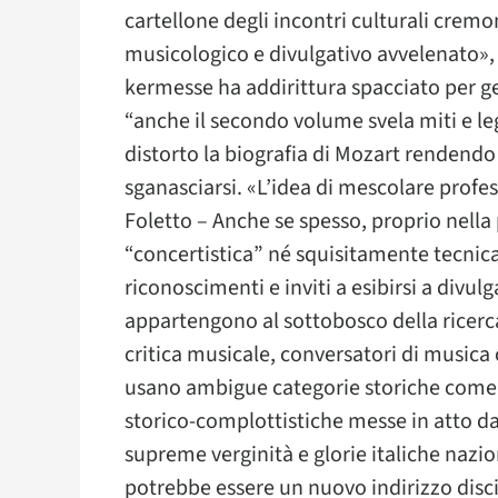
cartellone degli incontri culturali crem
musicologico e divulgativo avvelenato», 
kermesse ha addirittura spacciato per ge
“anche il secondo volume svela miti e l
distorto la biografia di Mozart rendendo i
sganasciarsi. «L’idea di mescolare profe
Foletto – Anche se spesso, proprio nell
“concertistica” né squisitamente tecnica
riconoscimenti e inviti a esibirsi a divulg
appartengono al sottobosco della ricerca 
critica musicale, conversatori di music
usano ambigue categorie storiche come 
storico-complottistiche messe in atto da
supreme verginità e glorie italiche naz
potrebbe essere un nuovo indirizzo disc